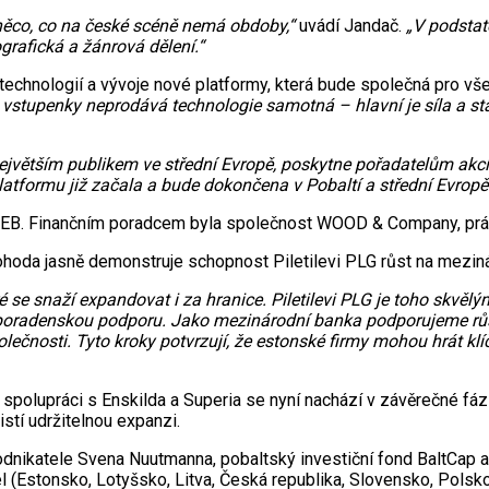
něco, co na české scéně nemá obdoby,“
uvádí Jandač.
„V podstat
ografická a žánrová dělení.“
echnologií a vývoje nové platformy, která bude společná pro všec
vstupenky neprodává technologie samotná – hlavní je síla a stabi
větším publikem ve střední Evropě, poskytne pořadatelům akcí d
platformu již začala a bude dokončena v Pobaltí a střední Evrop
EB. Finančním poradcem byla společnost WOOD & Company, právní 
hoda jasně demonstruje schopnost Piletilevi PLG růst na mezinár
se snaží expandovat i za hranice. Piletilevi PLG je toho skvělým
 poradenskou podporu. Jako mezinárodní banka podporujeme růst 
polečnosti. Tyto kroky potvrzují, že estonské firmy mohou hrát k
 spolupráci s Enskilda a Superia se nyní nachází v závěrečné fázi
stí udržitelnou expanzi.
odnikatele Svena Nuutmanna, pobaltský investiční fond BaltCap a 
l (Estonsko, Lotyšsko, Litva, Česká republika, Slovensko, Polsk