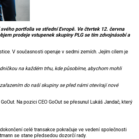
svého portfolia ve střední Evropě. Ve čtvrtek 12. června
 objem prodeje vstupenek skupiny PLG se tím zdvojnásobí a
stice. V současnosti operuje v sedmi zemích. Jejím cílem je
edničkou na každém trhu, kde působíme, abychom mohli
 zařazením do naší skupiny se před námi otevírají nové
ě GoOut. Na pozici CEO GoOut se přesunul Lukáš Jandač, který
o dokončení celé transakce pokračuje ve vedení společnosti
utmann se stane předsedou dozorčí rady.