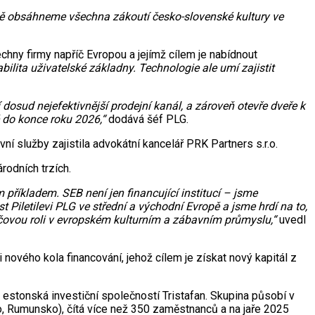
ě obsáhneme všechna zákoutí česko-slovenské kultury ve
hny firmy napříč Evropou a jejímž cílem je nabídnout
lita uživatelské základny. Technologie ale umí zajistit
osud nejefektivnější prodejní kanál, a zároveň otevře dveře k
ě do konce roku 2026,“
dodává šéf PLG.
služby zajistila advokátní kancelář PRK Partners s.r.o.
odních trzích.
 příkladem. SEB není jen financující institucí – jsme
Piletilevi PLG ve střední a východní Evropě a jsme hrdí na to,
líčovou roli v evropském kulturním a zábavním průmyslu,“
uvedl
 nového kola financování, jehož cílem je získat nový kapitál z
estonská investiční společností Tristafan. Skupina působí v
o, Rumunsko), čítá více než 350 zaměstnanců a na jaře 2025