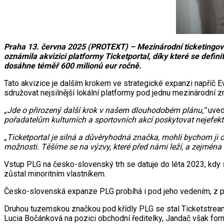
Praha 13. června 2025 (PROTEXT) – Mezinárodní ticketingová s
oznámila akvizici platformy Ticketportal, díky které se def
dosáhne téměř 600 milionů eur ročně.
Tato akvizice je dalším krokem ve strategické expanzi napříč E
sdružovat nejsilnější lokální platformy pod jednu mezinárodní z
„Jde o přirozený další krok v našem dlouhodobém plánu,“
uved
pořadatelům kulturních a sportovních akcí poskytovat nejefekt
„Ticketportal je silná a důvěryhodná značka, mohli bychom ji 
možnosti. Těšíme se na výzvy, které před námi leží, a zejména 
Vstup PLG na česko-slovenský trh se datuje do léta 2023, kdy 
zůstal minoritním vlastníkem.
Česko-slovenská expanze PLG probíhá i pod jeho vedením, z 
Druhou tuzemskou značkou pod křídly PLG se stal Ticketstream 
Lucia Bočánková na pozici obchodní ředitelky, Jandač však for