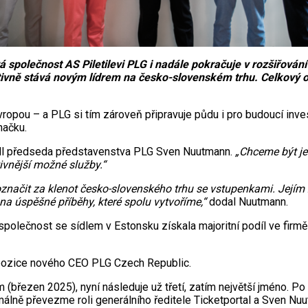
polečnost AS Piletilevi PLG i nadále pokračuje v rozšiřování 
initivně stává novým lídrem na česko-slovenském trhu. Celkový
vropou – a PLG si tím zároveň připravuje půdu i pro budoucí inve
načku.
l předseda představenstva PLG Sven Nuutmann.
„Chceme být j
ivnější možné služby.“
označit za klenot česko-slovenského trhu se vstupenkami. Jejím
na úspěšné příběhy, které spolu vytvoříme,“
dodal Nuutmann.
společnost se sídlem v Estonsku získala majoritní podíl ve firm
pozice nového CEO PLG Czech Republic.
(březen 2025), nyní následuje už třetí, zatím největší jméno. P
málně převezme roli generálního ředitele Ticketportal a Sven Nu