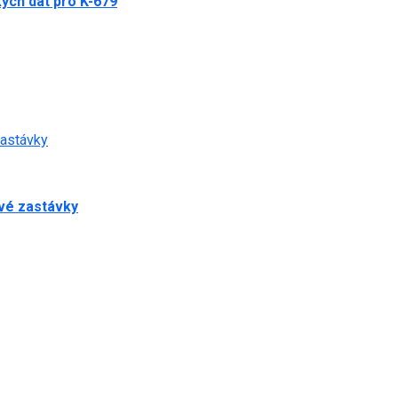
ých dat pro K-679
zastávky
ové zastávky