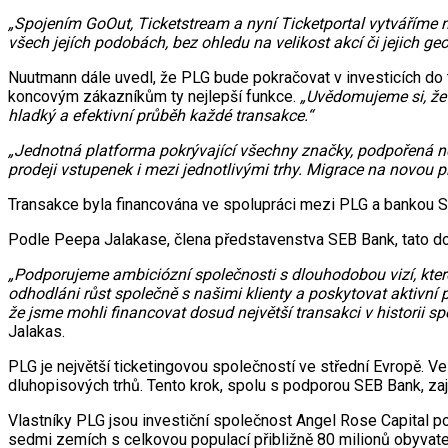
„Spojením GoOut, Ticketstream a nyní Ticketportal vytváříme 
všech jejích podobách, bez ohledu na velikost akcí či jejich ge
Nuutmann dále uvedl, že PLG bude pokračovat v investicích do t
koncovým zákazníkům ty nejlepší funkce.
„Uvědomujeme si, že 
hladký a efektivní průběh každé transakce.“
„Jednotná platforma pokrývající všechny značky, podpořená nej
prodeji vstupenek i mezi jednotlivými trhy. Migrace na novou 
Transakce byla financována ve spolupráci mezi PLG a bankou S
Podle Peepa Jalakase, člena představenstva SEB Bank, tato do
„Podporujeme ambiciózní společnosti s dlouhodobou vizí, které 
odhodláni růst společně s našimi klienty a poskytovat aktivní
že jsme mohli financovat dosud největší transakci v historii s
Jalakas.
PLG je největší ticketingovou společností ve střední Evropě. Ve
dluhopisových trhů. Tento krok, spolu s podporou SEB Bank, zaji
Vlastníky PLG jsou investiční společnost Angel Rose Capital p
sedmi zemích s celkovou populací přibližně 80 milionů obyvate