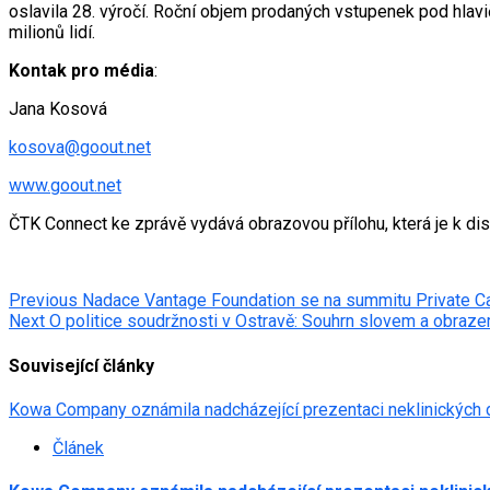
oslavila 28. výročí. Roční objem prodaných vstupenek pod hlav
milionů lidí.
Kontak pro média
:
Jana Kosová
kosova@goout.net
www.goout.net
ČTK Connect ke zprávě vydává obrazovou přílohu, která je k di
Post
Previous
Nadace Vantage Foundation se na summitu Private Ca
Next
O politice soudržnosti v Ostravě: Souhrn slovem a obraz
navigation
Související články
Kowa Company oznámila nadcházející prezentaci neklinických 
Článek