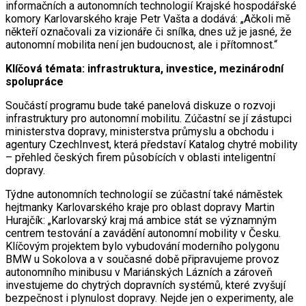
informačních a autonomních technologií Krajské hospodářské
komory Karlovarského kraje Petr Vašta a dodává: „Ačkoli mě
někteří označovali za vizionáře či snílka, dnes už je jasné, že
autonomní mobilita není jen budoucnost, ale i přítomnost.“
Klíčová témata: infrastruktura, investice, mezinárodní
spolupráce
Součástí programu bude také panelová diskuze o rozvoji
infrastruktury pro autonomní mobilitu. Zúčastní se jí zástupci
ministerstva dopravy, ministerstva průmyslu a obchodu i
agentury CzechInvest, která představí Katalog chytré mobility
– přehled českých firem působících v oblasti inteligentní
dopravy.
Týdne autonomních technologií se zúčastní také náměstek
hejtmanky Karlovarského kraje pro oblast dopravy Martin
Hurajčík: „Karlovarský kraj má ambice stát se významným
centrem testování a zavádění autonomní mobility v Česku.
Klíčovým projektem bylo vybudování moderního polygonu
BMW u Sokolova a v současné době připravujeme provoz
autonomního minibusu v Mariánských Lázních a zároveň
investujeme do chytrých dopravních systémů, které zvyšují
bezpečnost i plynulost dopravy. Nejde jen o experimenty, ale