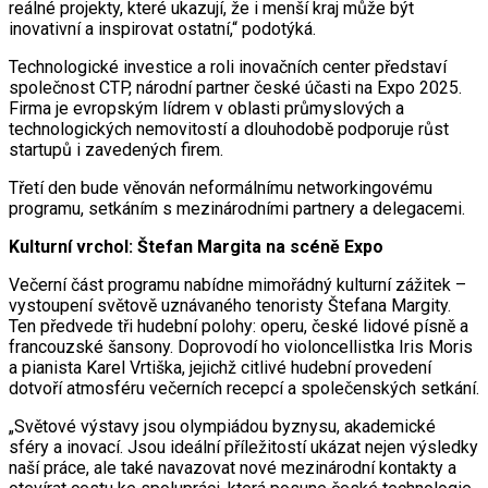
reálné projekty, které ukazují, že i menší kraj může být
inovativní a inspirovat ostatní,“ podotýká.
Technologické investice a roli inovačních center představí
společnost CTP, národní partner české účasti na Expo 2025.
Firma je evropským lídrem v oblasti průmyslových a
technologických nemovitostí a dlouhodobě podporuje růst
startupů i zavedených firem.
Třetí den bude věnován neformálnímu networkingovému
programu, setkáním s mezinárodními partnery a delegacemi.
Kulturní vrchol: Štefan Margita na scéně Expo
Večerní část programu nabídne mimořádný kulturní zážitek –
vystoupení světově uznávaného tenoristy Štefana Margity.
Ten předvede tři hudební polohy: operu, české lidové písně a
francouzské šansony. Doprovodí ho violoncellistka Iris Moris
a pianista Karel Vrtiška, jejichž citlivé hudební provedení
dotvoří atmosféru večerních recepcí a společenských setkání.
„Světové výstavy jsou olympiádou byznysu, akademické
sféry a inovací. Jsou ideální příležitostí ukázat nejen výsledky
naší práce, ale také navazovat nové mezinárodní kontakty a