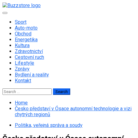
Skip
to
Primary
content
Menu
Sport
Auto-moto
Obchod
Energetika
Kultura
Zdravotnictví
Cestovní ruch
Lifestyle
Zprávy
Bydlení a reality
Kontakt
Search
for:
Home
Česko představí v Ósace autonomní technologie a vizi
chytrých regionů
Politika, veřejná správa a soudy