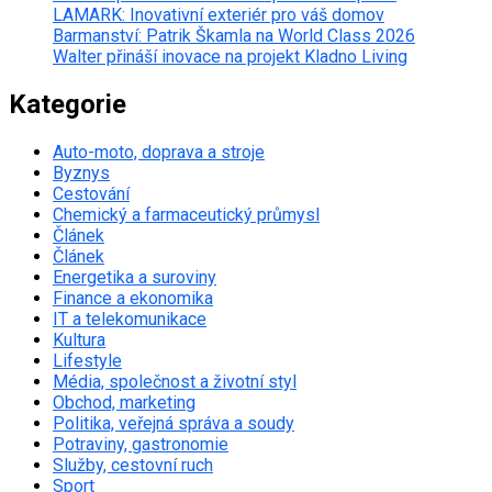
LAMARK: Inovativní exteriér pro váš domov
Barmanství: Patrik Škamla na World Class 2026
Walter přináší inovace na projekt Kladno Living
Kategorie
Auto-moto, doprava a stroje
Byznys
Cestování
Chemický a farmaceutický průmysl
Článek
Článek
Energetika a suroviny
Finance a ekonomika
IT a telekomunikace
Kultura
Lifestyle
Média, společnost a životní styl
Obchod, marketing
Politika, veřejná správa a soudy
Potraviny, gastronomie
Služby, cestovní ruch
Sport