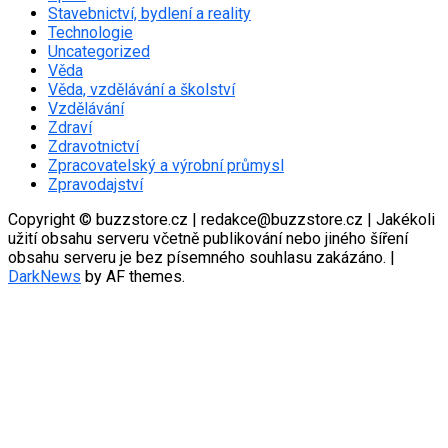
Stavebnictví, bydlení a reality
Technologie
Uncategorized
Věda
Věda, vzdělávání a školství
Vzdělávání
Zdraví
Zdravotnictví
Zpracovatelský a výrobní průmysl
Zpravodajství
Copyright © buzzstore.cz | redakce@buzzstore.cz | Jakékoli
užití obsahu serveru včetně publikování nebo jiného šíření
obsahu serveru je bez písemného souhlasu zakázáno.
|
DarkNews
by AF themes.