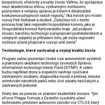
bezpečnosti, efektivity a kvality života. Věříme, že spolupráce
mezi akademickou sférou, výzkumnými institucemi,
průmyslem a veřejnou správou je klíčem k dlouhodobé
konkurenceschopnosti našich regionů,“ říká ministr pro místní
rozvoj Petr Kulhánek a dodává: „Důležitou roli v tomto
procesu hrají také regionální hospodářské komory, jako je
Hospodářská komora Karlovarského kraje. Její podpora
inovací, transferu technologií a propojování podnikatelských a
veřejných subjektů je příkladem toho, jak může regionální
instituce účinně přispívat k rozvoji celé země.“
Technologie, které zachraňují a zvyšují kvalitu života
Program začne prezentací české vize autonomních systémů
a praktickými ukázkami technologií vyvinutých Správou
informačních technologií města Plzně (SITMP). K vidění
budou například drony a inspekční nástroje využívané
záchrannými složkami, diagnostika mostů a přehrad, letecké
snímkování národních parků nebo živé zásahy hasičských a
záchranných jednotek.
Druhý den se ponese ve znamení studentské inovace. Tým
eForce Prague Formula z Českého vysokého učení
technického představí autonomní závodní vůz CTU.24, který