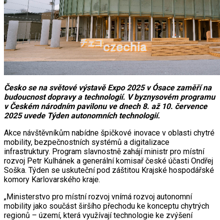
Česko se na světové výstavě Expo 2025 v Ósace zaměří na
budoucnost dopravy a technologií. V byznysovém programu
v Českém národním pavilonu ve dnech 8. až 10. července
2025 uvede Týden autonomních technologií.
Akce návštěvníkům nabídne špičkové inovace v oblasti chytré
mobility, bezpečnostních systémů a digitalizace
infrastruktury. Program slavnostně zahájí ministr pro místní
rozvoj Petr Kulhánek a generální komisař české účasti Ondřej
Soška. Týden se uskuteční pod záštitou Krajské hospodářské
komory Karlovarského kraje.
„Ministerstvo pro místní rozvoj vnímá rozvoj autonomní
mobility jako součást širšího přechodu ke konceptu chytrých
regionů – území, která využívají technologie ke zvýšení