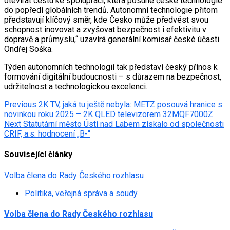
otevírat cestu ke spolupráci, která posune české technologie
do popředí globálních trendů. Autonomní technologie přitom
představují klíčový směr, kde Česko může předvést svou
schopnost inovovat a zvyšovat bezpečnost i efektivitu v
dopravě a průmyslu,“ uzavírá generální komisař české účasti
Ondřej Soška.
Týden autonomních technologií tak představí český přínos k
formování digitální budoucnosti – s důrazem na bezpečnost,
udržitelnost a technologickou excelenci.
Post
Previous
2K TV, jaká tu ještě nebyla: METZ posouvá hranice s
novinkou roku 2025 – 2K QLED televizorem 32MQF7000Z
navigation
Next
Statutární město Ústí nad Labem získalo od společnosti
CRIF, a.s. hodnocení „B-“
Související články
Volba člena do Rady Českého rozhlasu
Politika, veřejná správa a soudy
Volba člena do Rady Českého rozhlasu