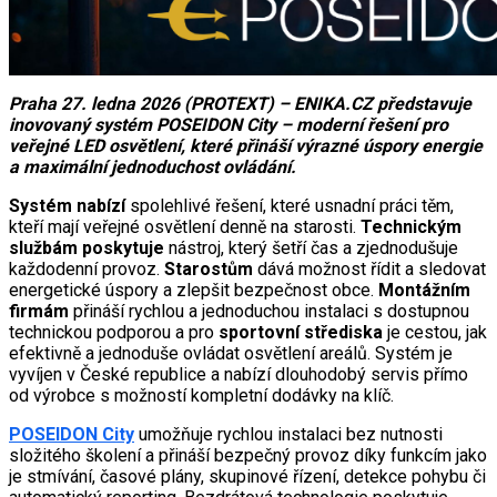
Praha 27. ledna 2026 (PROTEXT) – ENIKA.CZ představuje
inovovaný systém POSEIDON City – moderní řešení pro
veřejné LED osvětlení, které přináší výrazné úspory energie
a maximální jednoduchost ovládání.
Systém nabízí
spolehlivé řešení, které usnadní práci těm,
kteří mají veřejné osvětlení denně na starosti.
Technickým
službám poskytuje
nástroj, který šetří čas a zjednodušuje
každodenní provoz.
Starostům
dává možnost řídit a sledovat
energetické úspory a zlepšit bezpečnost obce.
Montážním
firmám
přináší rychlou a jednoduchou instalaci s dostupnou
technickou podporou a pro
sportovní střediska
je cestou, jak
efektivně a jednoduše ovládat osvětlení areálů. Systém je
vyvíjen v České republice a nabízí dlouhodobý servis přímo
od výrobce s možností kompletní dodávky na klíč.
POSEIDON City
umožňuje rychlou instalaci bez nutnosti
složitého školení a přináší bezpečný provoz díky funkcím jako
je stmívání, časové plány, skupinové řízení, detekce pohybu či