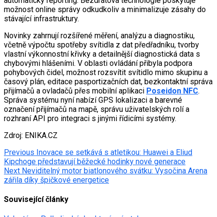
automatický reporting. Bezdrátová technologie poskytuje
možnost online správy odkudkoliv a minimalizuje zásahy do
stávající infrastruktury.
Novinky zahrnují rozšířené měření, analýzu a diagnostiku,
včetně výpočtu spotřeby svítidla z dat předřadníku, tvorby
vlastní výkonnostní křivky a detailnější diagnostická data s
chybovými hlášeními. V oblasti ovládání přibyla podpora
pohybových čidel, možnost rozsvítit svítidlo mimo skupinu a
časový plán, editace pasportizačních dat, bezkontaktní správa
přijímačů a ovladačů přes mobilní aplikaci
Poseidon NFC
.
Správa systému nyní nabízí GPS lokalizaci a barevné
označení přijímačů na mapě, správu uživatelských rolí a
rozhraní API pro integraci s jinými řídicími systémy.
Zdroj: ENIKA.CZ
Post
Previous
Inovace se setkává s atletikou: Huawei a Eliud
Kipchoge představují běžecké hodinky nové generace
navigation
Next
Neviditelný motor biatlonového svátku: Vysočina Arena
zářila díky špičkové energetice
Související články