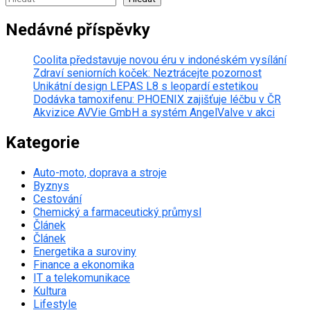
Nedávné příspěvky
Coolita představuje novou éru v indonéském vysílání
Zdraví seniorních koček: Neztrácejte pozornost
Unikátní design LEPAS L8 s leopardí estetikou
Dodávka tamoxifenu: PHOENIX zajišťuje léčbu v ČR
Akvizice AVVie GmbH a systém AngelValve v akci
Kategorie
Auto-moto, doprava a stroje
Byznys
Cestování
Chemický a farmaceutický průmysl
Článek
Článek
Energetika a suroviny
Finance a ekonomika
IT a telekomunikace
Kultura
Lifestyle