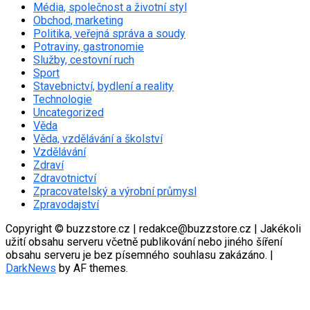
Média, společnost a životní styl
Obchod, marketing
Politika, veřejná správa a soudy
Potraviny, gastronomie
Služby, cestovní ruch
Sport
Stavebnictví, bydlení a reality
Technologie
Uncategorized
Věda
Věda, vzdělávání a školství
Vzdělávání
Zdraví
Zdravotnictví
Zpracovatelský a výrobní průmysl
Zpravodajství
Copyright © buzzstore.cz | redakce@buzzstore.cz | Jakékoli
užití obsahu serveru včetně publikování nebo jiného šíření
obsahu serveru je bez písemného souhlasu zakázáno.
|
DarkNews
by AF themes.