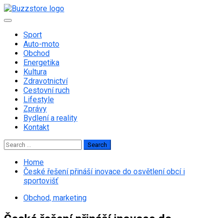
Skip
to
Primary
content
Menu
Sport
Auto-moto
Obchod
Energetika
Kultura
Zdravotnictví
Cestovní ruch
Lifestyle
Zprávy
Bydlení a reality
Kontakt
Search
for:
Home
České řešení přináší inovace do osvětlení obcí i
sportovišť
Obchod, marketing