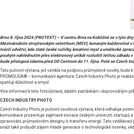
Brno 8. října 2024 (PROTEXT) – V centru Brna na Kobližné se v tyto dn
Mezinárodním strojírenským veletrhem (MSV), konaným každoročně v tét
tvůrčí odvětví, kde zlaté české ručičky, kreativní mysl a umělecké zpra
pouhým nahlédnutím přes elektronový unikát rozluštit letitou záhadu v k
bude přístupná zdarma před OD Centrum do 11. října. Poté se Czech Ind
Tato putovní výstava, jež vznikla na podporu průmyslové osvěty, bude k
PROMOLIGA® – komunikační agentura. Czech Industry Photo je realizován
spatřují důležitost a smysl.
Více informací k této fotovýstavě, dalším zastávkám i doprovodným př
CZECH INDUSTRY PHOTO
Czech Industry Photo je putovní osvětová výstava, která odhaluje poten
komunikace prezentuje zajímavé inovace českých univerzit, startupů a
zpracování, průmyslovém designu či transferu energií. Tato vzdělávac
snaží také probudit zájem mladé generace o technologické novinky, věd