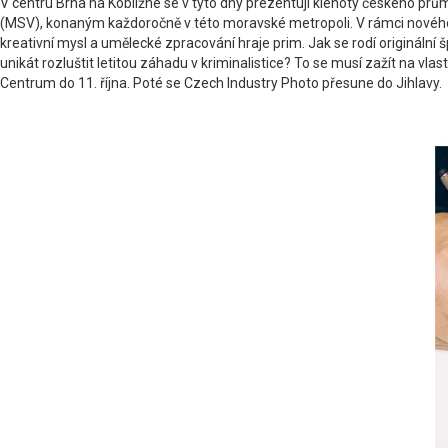
V centru Brna na Kobližné se v tyto dny prezentují klenoty českého pr
(MSV), konaným každoročně v této moravské metropoli. V rámci nového ro
kreativní mysl a umělecké zpracování hraje prim. Jak se rodí originál
unikát rozluštit letitou záhadu v kriminalistice? To se musí zažít na vl
Centrum do 11. října. Poté se Czech Industry Photo přesune do Jihlavy.