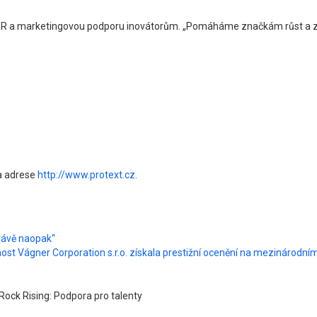
 a marketingovou podporu inovátorům. „Pomáháme značkám růst a zvyšov
na adrese
http://www.protext.cz
.
právě naopak“
st Vágner Corporation s.r.o. získala prestižní ocenění na mezinárodním