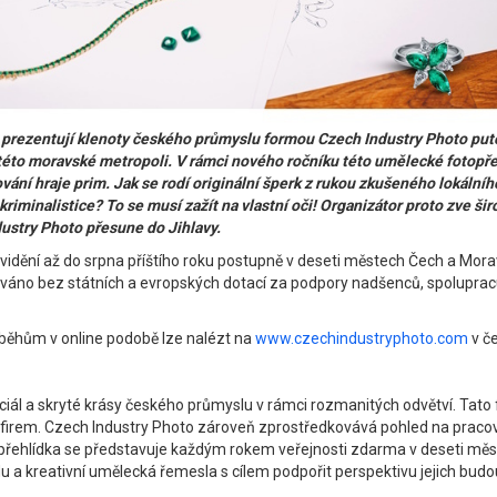
y prezentují klenoty českého průmyslu formou Czech Industry Photo puto
o moravské metropoli. V rámci nového ročníku této umělecké fotopřehl
cování hraje prim. Jak se rodí originální šperk z rukou zkušeného lokál
riminalistice? To se musí zažít na vlastní oči! Organizátor proto zve ši
ustry Photo přesune do Jihlavy.
 vidění až do srpna příštího roku postupně v deseti městech Čech a Mor
o bez státních a evropských dotací za podpory nadšenců, spolupracující
íběhům v online podobě lze nalézt na
www.czechindustryphoto.com
v č
ciál a skryté krásy českého průmyslu v rámci rozmanitých odvětví. Tato 
 firem. Czech Industry Photo zároveň zprostředkovává pohled na pracov
í přehlídka se představuje každým rokem veřejnosti zdarma v deseti mě
u a kreativní umělecká řemesla s cílem podpořit perspektivu jejich bud