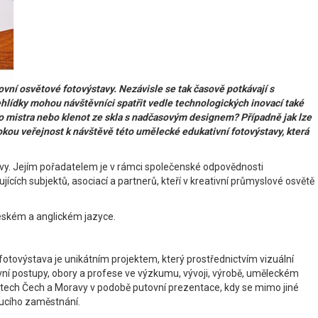
vní osvětové fotovýstavy. Nezávisle se tak časově potkávají s
ídky mohou návštěvníci spatřit vedle technologických inovací také
ního mistra nebo klenot ze skla s nadčasovým designem? Případně jak lze
rokou veřejnost k návštěvě této umělecké edukativní fotovýstavy, která
avy. Jejím pořadatelem je v rámci společenské odpovědnosti
ch subjektů, asociací a partnerů, kteří v kreativní průmyslové osvětě
eském a anglickém jazyce.
fotovýstava je unikátním projektem, který prostřednictvím vizuální
ní postupy, obory a profese ve výzkumu, vývoji, výrobě, uměleckém
stech Čech a Moravy v podobě putovní prezentace, kdy se mimo jiné
oucího zaměstnání.