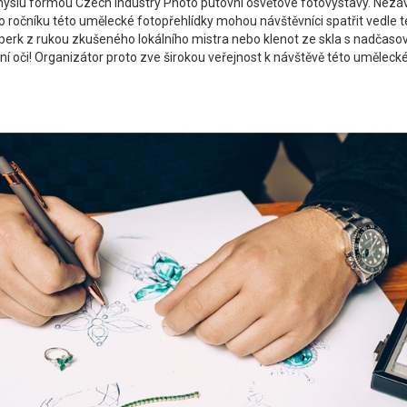
ůmyslu formou Czech Industry Photo putovní osvětové fotovýstavy. Nezá
čníku této umělecké fotopřehlídky mohou návštěvníci spatřit vedle tech
ní šperk z rukou zkušeného lokálního mistra nebo klenot ze skla s nadč
astní oči! Organizátor proto zve širokou veřejnost k návštěvě této uměle