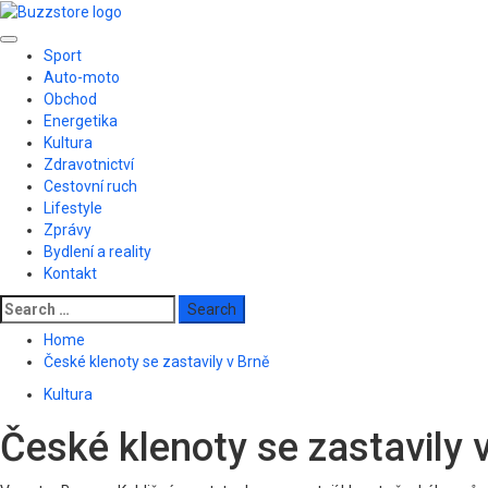
Skip
to
Primary
content
Sport
Menu
Auto-moto
Obchod
Energetika
Kultura
Zdravotnictví
Cestovní ruch
Lifestyle
Zprávy
Bydlení a reality
Kontakt
Search
for:
Home
České klenoty se zastavily v Brně
Kultura
České klenoty se zastavily 