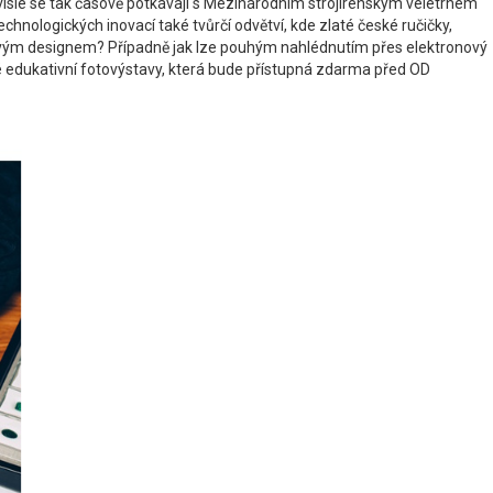
visle se tak časově potkávají s Mezinárodním strojírenským veletrhem
nologických inovací také tvůrčí odvětví, kde zlaté české ručičky,
asovým designem? Případně jak lze pouhým nahlédnutím přes elektronový
cké edukativní fotovýstavy, která bude přístupná zdarma před OD