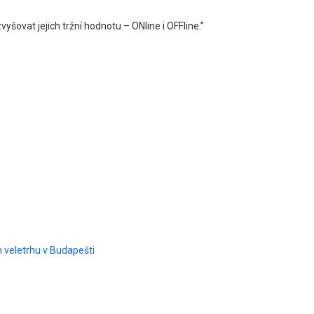
at jejich tržní hodnotu – ONline i OFFline.”
 veletrhu v Budapešti