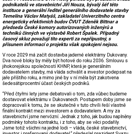
podnikatelů ve stavebnictví Jiří Nouza, bývalý šéf této
instituce a generální ředitel generálního dodavatele stavby
Temelína Václav Matyáš, zakladatel Univerzitního centra
energeticky efektivních budov ČVUT Zdeněk Bittnar a
předseda České komory autorizovaných inženýrů a
techniků činných ve výstavbě Robert Špalek. Případný
časový skluz považují tito experti za nepřípustný, s
přísunem informací o projektu však spokojeni nejsou.
V roce 2029 má začít dostavba jaderné elektrárny Dukovany.
Dva nové bloky by měly být hotové do roku 2036. Smlouvu s
jihokorejskou společností KHNP, která je generálním
dodavatelem stavby, má vláda schválit a investor podepsat na
jaře příštího roku, a mimo jiné by v ní měla být zakotvena
šedesátiprocentní účast českých podniků.
“Před čtyřmi lety jsme debatovali o tom, zda vůbec budeme
dostavovat elektrárnu v Dukovanech. Postupem doby jsme se
dopracovali k tomu, že se skutečně v tuto chvíli řeší vlastně
finální kontrakt mezi investorem a dodavatelem. A my za
stavebnictví jsme nervózní. Jednak z toho, jak budou naplněny
podmínky tohoto kontraktu, i z toho, aby se věci podařily.
Jsme totiž všichni na jedné lodi – vláda, české stavebnictví,
investor i preferovaný dodavatel,“ předeslal prezident Svazu