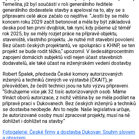
Temelína, jíž byl součástí v roli generálního ředitele
generálního dodavatele stavby a apeloval na to, aby se s
přípravami celé akce začalo co nejdříve. “Jestli by se mělo
koncem roku 2029 začít betonovat a měla by být základová
deska pod ten první dvojblok, tak nyní, kdy píšeme už téměř
rok 2025, by se měly rozjet práce na přípravě objektu,
staveniště, vlastního projektu. Je nutné mít stavební povolení.
Bez účasti českých projektantů, ve spolupráci s KHNP, se ten
projekt se bude rodit těžko,“ upozornil. V šedesátiprocentním
zapojení domácích subjektů vidí nejen účast stavebních
dodavatelů, ale také účast na inženýrském vedení dostavby.
Robert Špalek, předseda České komory autorizovaných
inženýrů a techniků činných ve výstavbě (ČKAIT), je
přesvědčen, že čeští technici jsou na tuto výzvu připraveni.
“Sdružujeme více jak 32 tisíc autorizovaných osob. Máme
třináct oborů autorizace, z nichž většina by se měla podílet na
přípravě prací v Dukovanech. Bez českých inženýrů a techniků
se dostavba neobejde. Ani to nejde. Naše legislativa určuje,
že autorizované osoby musí zpracovat projekty, musí na ně
dohlížet i dohlížet na stavby.“
Fotogalerie: České firmy a dostavba Dukovan: Souhrn slovem
a obrazem