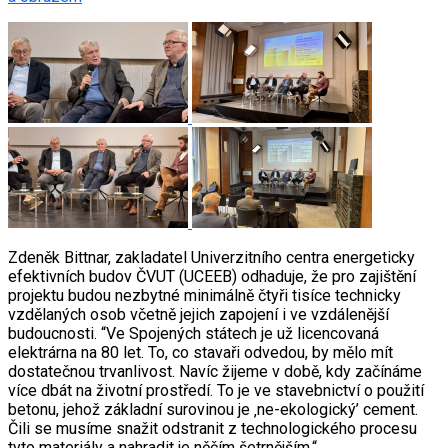
Zdeněk Bittnar, zakladatel Univerzitního centra energeticky
efektivních budov ČVUT (UCEEB) odhaduje, že pro zajištění
projektu budou nezbytné minimálně čtyři tisíce technicky
vzdělaných osob včetně jejich zapojení i ve vzdálenější
budoucnosti. “Ve Spojených státech je už licencovaná
elektrárna na 80 let. To, co stavaři odvedou, by mělo mít
dostatečnou trvanlivost. Navíc žijeme v době, kdy začínáme
více dbát na životní prostředí. To je ve stavebnictví o použití
betonu, jehož základní surovinou je ‚ne-ekologický’ cement.
Čili se musíme snažit odstranit z technologického procesu
tyto materiály a nahradit je něčím šetrnějším.“