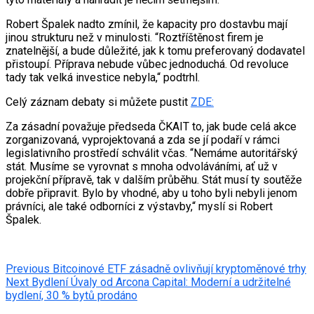
Robert Špalek nadto zmínil, že kapacity pro dostavbu mají
jinou strukturu než v minulosti. “Roztříštěnost firem je
znatelnější, a bude důležité, jak k tomu preferovaný dodavatel
přistoupí. Příprava nebude vůbec jednoduchá. Od revoluce
tady tak velká investice nebyla,“ podtrhl.
Celý záznam debaty si můžete pustit
ZDE:
Za zásadní považuje předseda ČKAIT to, jak bude celá akce
zorganizovaná, vyprojektovaná a zda se jí podaří v rámci
legislativního prostředí schválit včas. “Nemáme autoritářský
stát. Musíme se vyrovnat s mnoha odvoláváními, ať už v
projekční přípravě, tak v dalším průběhu. Stát musí ty soutěže
dobře připravit. Bylo by vhodné, aby u toho byli nebyli jenom
právníci, ale také odborníci z výstavby,“ myslí si Robert
Špalek.
Post
Previous
Bitcoinové ETF zásadně ovlivňují kryptoměnové trhy
Next
Bydlení Úvaly od Arcona Capital: Moderní a udržitelné
navigation
bydlení, 30 % bytů prodáno