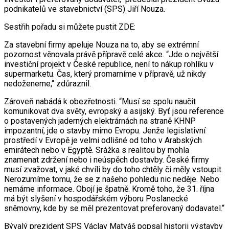
podnikatelů ve stavebnictví (SPS) Jiří Nouza.
Sestřih pořadu si můžete pustit ZDE:
Za stavební firmy apeluje Nouza na to, aby se extrémní
pozornost věnovala právě přípravě celé akce. “Jde o největší
investiční projekt v České republice, není to nákup rohlíku v
supermarketu. Čas, který promarníme v přípravě, už nikdy
nedoženeme,“ zdůraznil.
Zároveň nabádá k obezřetnosti. “Musí se spolu naučit
komunikovat dva světy, evropský a asijský. Byť jsou reference
o postavených jaderných elektrárnách na straně KHNP
impozantní, jde o stavby mimo Evropu. Jenže legislativní
prostředí v Evropě je velmi odlišné od toho v Arabských
emirátech nebo v Egyptě. Srážka s realitou by mohla
znamenat zdržení nebo i neúspěch dostavby. České firmy
musí zvažovat, v jaké chvíli by do toho chtěly či měly vstoupit.
Nerozumíme tomu, že se z našeho pohledu nic neděje. Nebo
nemáme informace. Obojí je špatně. Kromě toho, že 31. října
má být slyšení v hospodářském výboru Poslanecké
sněmovny, kde by se měl prezentovat preferovaný dodavatel.“
Bývalý prezident SPS Václav Matyáš popsal historii výstavby