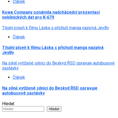
Článek
Kowa Company oznámila nadcházející prezentaci
neklinických dat pro K-679
Titulní píseň k filmu Láska s příchutí manga nazpívá JeyBy
Článek
Titulní píseň k filmu Láska s příchutí manga nazpívá
JeyBy
Na silně vytížené silnici do Beskyd ŘSD opravuje autobusové
zastávky
Článek
Na silně vytížené silnici do Beskyd ŘSD opravuje
autobusové zastávky
Hledat
Hledat