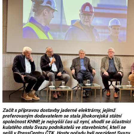
Začít s přípravou dostavby jaderné elektrárny, jejímž
preferovaným dodavatelem se stala jihokorejská státní
společnost KHNP, je nejvyšší čas už nyní, shodli se účastníci
kulatého stolu Svazu podnikatelů ve stavebnictví, kteří se
sešli v PressCentru ČTK. Hosty pořadu byli prezident Svazu