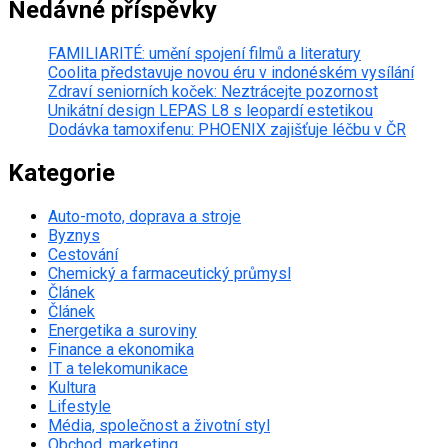
Nedávné příspěvky
FAMILIARITÉ: umění spojení filmů a literatury
Coolita představuje novou éru v indonéském vysílání
Zdraví seniorních koček: Neztrácejte pozornost
Unikátní design LEPAS L8 s leopardí estetikou
Dodávka tamoxifenu: PHOENIX zajišťuje léčbu v ČR
Kategorie
Auto-moto, doprava a stroje
Byznys
Cestování
Chemický a farmaceutický průmysl
Článek
Článek
Energetika a suroviny
Finance a ekonomika
IT a telekomunikace
Kultura
Lifestyle
Média, společnost a životní styl
Obchod, marketing