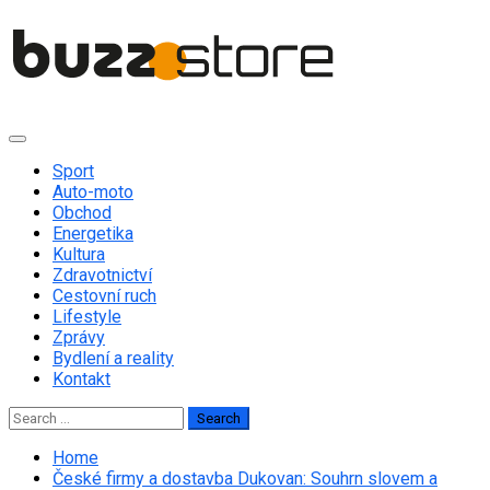
Skip
to
content
Primary
Menu
Sport
Auto-moto
Obchod
Energetika
Kultura
Zdravotnictví
Cestovní ruch
Lifestyle
Zprávy
Bydlení a reality
Kontakt
Search
for:
Home
České firmy a dostavba Dukovan: Souhrn slovem a