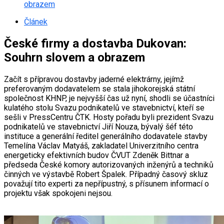
obrazem
Článek
České firmy a dostavba Dukovan:
Souhrn slovem a obrazem
Začít s přípravou dostavby jaderné elektrárny, jejímž
preferovaným dodavatelem se stala jihokorejská státní
společnost KHNP, je nejvyšší čas už nyní, shodli se účastníci
kulatého stolu Svazu podnikatelů ve stavebnictví, kteří se
sešli v PressCentru ČTK. Hosty pořadu byli prezident Svazu
podnikatelů ve stavebnictví Jiří Nouza, bývalý šéf této
instituce a generální ředitel generálního dodavatele stavby
Temelína Václav Matyáš, zakladatel Univerzitního centra
energeticky efektivních budov ČVUT Zdeněk Bittnar a
předseda České komory autorizovaných inženýrů a techniků
činných ve výstavbě Robert Špalek. Případný časový skluz
považují tito experti za nepřípustný, s přísunem informací o
projektu však spokojeni nejsou.