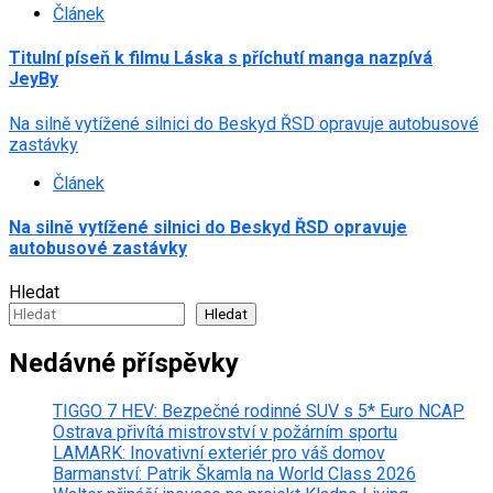
Článek
Titulní píseň k filmu Láska s příchutí manga nazpívá
JeyBy
Na silně vytížené silnici do Beskyd ŘSD opravuje autobusové
zastávky
Článek
Na silně vytížené silnici do Beskyd ŘSD opravuje
autobusové zastávky
Hledat
Hledat
Nedávné příspěvky
TIGGO 7 HEV: Bezpečné rodinné SUV s 5* Euro NCAP
Ostrava přivítá mistrovství v požárním sportu
LAMARK: Inovativní exteriér pro váš domov
Barmanství: Patrik Škamla na World Class 2026