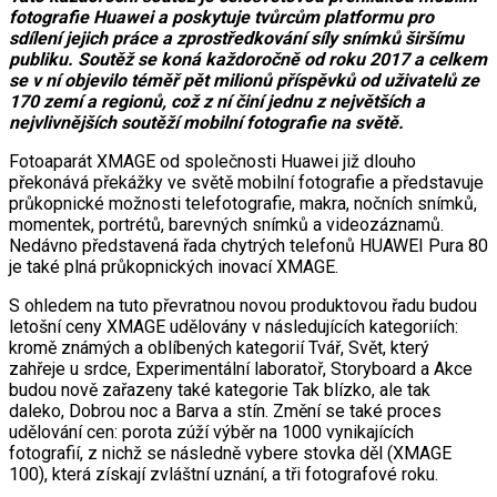
fotografie Huawei a poskytuje tvůrcům platformu pro
sdílení jejich práce a zprostředkování síly snímků širšímu
publiku. Soutěž se koná každoročně od roku 2017 a celkem
se v ní objevilo téměř pět milionů příspěvků od uživatelů ze
170 zemí a regionů, což z ní činí jednu z největších a
nejvlivnějších soutěží mobilní fotografie na světě.
Fotoaparát XMAGE od společnosti Huawei již dlouho
překonává překážky ve světě mobilní fotografie a představuje
průkopnické možnosti telefotografie, makra, nočních snímků,
momentek, portrétů, barevných snímků a videozáznamů.
Nedávno představená řada chytrých telefonů HUAWEI Pura 80
je také plná průkopnických inovací XMAGE.
S ohledem na tuto převratnou novou produktovou řadu budou
letošní ceny XMAGE udělovány v následujících kategoriích:
kromě známých a oblíbených kategorií Tvář, Svět, který
zahřeje u srdce, Experimentální laboratoř, Storyboard a Akce
budou nově zařazeny také kategorie Tak blízko, ale tak
daleko, Dobrou noc a Barva a stín. Změní se také proces
udělování cen: porota zúží výběr na 1000 vynikajících
fotografií, z nichž se následně vybere stovka děl (XMAGE
100), která získají zvláštní uznání, a tři fotografové roku.