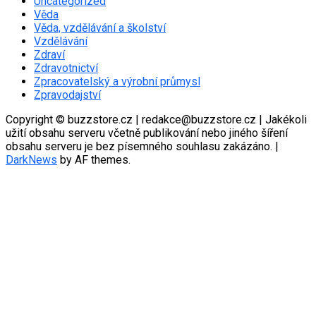
Uncategorized
Věda
Věda, vzdělávání a školství
Vzdělávání
Zdraví
Zdravotnictví
Zpracovatelský a výrobní průmysl
Zpravodajství
Copyright © buzzstore.cz | redakce@buzzstore.cz | Jakékoli
užití obsahu serveru včetně publikování nebo jiného šíření
obsahu serveru je bez písemného souhlasu zakázáno.
|
DarkNews
by AF themes.