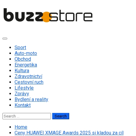
Skip
to
content
Primary
Menu
Sport
Auto-moto
Obchod
Energetika
Kultura
Zdravotnictví
Cestovní ruch
Lifestyle
Zprávy
Bydlení a reality
Kontakt
Search
for:
Home
Ceny HUAWEI XMAGE Awards 2025 si kladou za cíl