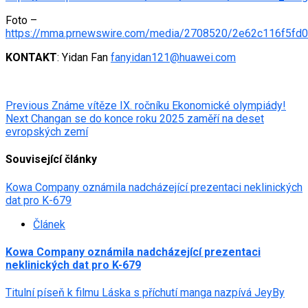
Foto –
https://mma.prnewswire.com/media/2708520/2e62c116f5fd
KONTAKT
: Yidan Fan
fanyidan121@huawei.com
Post
Previous
Známe vítěze IX. ročníku Ekonomické olympiády!
Next
Changan se do konce roku 2025 zaměří na deset
navigation
evropských zemí
Související články
Kowa Company oznámila nadcházející prezentaci neklinických
dat pro K-679
Článek
Kowa Company oznámila nadcházející prezentaci
neklinických dat pro K-679
Titulní píseň k filmu Láska s příchutí manga nazpívá JeyBy