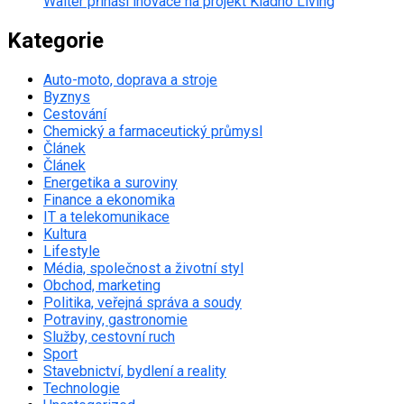
Walter přináší inovace na projekt Kladno Living
Kategorie
Auto-moto, doprava a stroje
Byznys
Cestování
Chemický a farmaceutický průmysl
Článek
Článek
Energetika a suroviny
Finance a ekonomika
IT a telekomunikace
Kultura
Lifestyle
Média, společnost a životní styl
Obchod, marketing
Politika, veřejná správa a soudy
Potraviny, gastronomie
Služby, cestovní ruch
Sport
Stavebnictví, bydlení a reality
Technologie