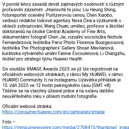
V porotě letos zasedá devět zajímavých osobností s různým
profesním zázemím. Jmenovitě to jsou: Liu Heung Shing,
fotoreportér oceněný Pulitzerovou cenou; Chen Xiaobo,
vedoucí redaktor tiskové agentury Nová Čína a výzkumník v
oblasti zobrazování; Wang Chuan, umělec, profesor a školitel
doktorandů na čínské Central Academy of Fine Arts;
dokumentární fotograf Chen Jie; vizuální socioložka Nichole
Fernandezová; ředitelka Paris Photo Florence Bourgeoisová;
ředitelka The Photographers’ Gallery Shoair Mavlianová;
kurátorka výtvarného umění Fannie Escoulenová; Li Changzhu,
ředitel pro strategii týmu Huawei Health.
Do soutěže XMAGE Awards 2025 se již lze registrovat na
oficiálních webových stránkách, v rámci My HUAWEI, v rámci
HUAWEI Community či na Instagramu. Uzávěrka přihlášek je
15. září 2025 ve 12 hodin pekingského času (GMT +8).
Těšíme se na všechny úžasné práce a na oslavu dalšího
neuvěřitelného roku v oblasti mobilní fotografie.
Oficiální webová stránka:
https://consumer.huawei.com/en/campaign/xmage
Foto –
https://mma.prnewswire.com/media/2708415/thumbnail_imag