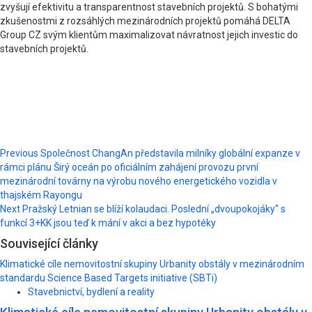
zvyšují efektivitu a transparentnost stavebních projektů. S bohatými
zkušenostmi z rozsáhlých mezinárodních projektů pomáhá DELTA
Group CZ svým klientům maximalizovat návratnost jejich investic do
stavebních projektů.
Post
Previous
Společnost ChangAn představila milníky globální expanze v
rámci plánu Širý oceán po oficiálním zahájení provozu první
navigation
mezinárodní továrny na výrobu nového energetického vozidla v
thajském Rayongu
Next
Pražský Letnian se blíží kolaudaci. Poslední „dvoupokojáky“ s
funkcí 3+KK jsou teď k mání v akci a bez hypotéky
Související články
Klimatické cíle nemovitostní skupiny Urbanity obstály v mezinárodním
standardu Science Based Targets initiative (SBTi)
Stavebnictví, bydlení a reality