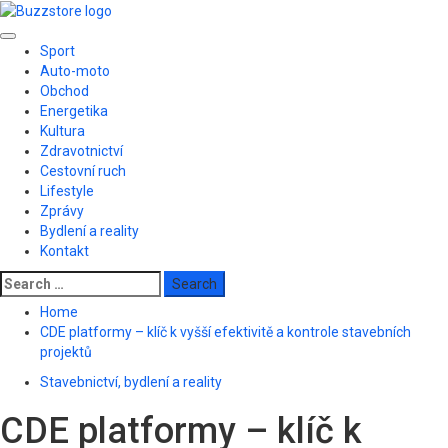
Skip
to
Primary
content
Sport
Menu
Auto-moto
Obchod
Energetika
Kultura
Zdravotnictví
Cestovní ruch
Lifestyle
Zprávy
Bydlení a reality
Kontakt
Search
for:
Home
CDE platformy – klíč k vyšší efektivitě a kontrole stavebních
projektů
Stavebnictví, bydlení a reality
CDE platformy – klíč k