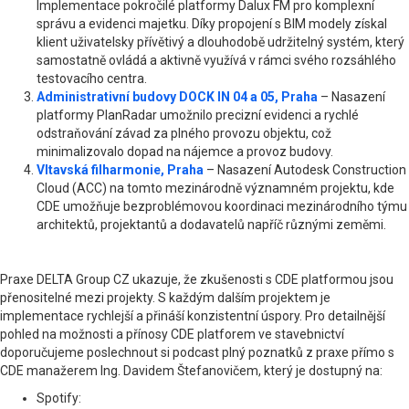
Implementace pokročilé platformy Dalux FM pro komplexní
správu a evidenci majetku. Díky propojení s BIM modely získal
klient uživatelsky přívětivý a dlouhodobě udržitelný systém, který
samostatně ovládá a aktivně využívá v rámci svého rozsáhlého
testovacího centra.
Administrativní budovy DOCK IN 04 a 05, Praha
– Nasazení
platformy PlanRadar umožnilo precizní evidenci a rychlé
odstraňování závad za plného provozu objektu, což
minimalizovalo dopad na nájemce a provoz budovy.
Vltavská filharmonie, Praha
– Nasazení Autodesk Construction
Cloud (ACC) na tomto mezinárodně významném projektu, kde
CDE umožňuje bezproblémovou koordinaci mezinárodního týmu
architektů, projektantů a dodavatelů napříč různými zeměmi.
Praxe DELTA Group CZ ukazuje, že zkušenosti s CDE platformou jsou
přenositelné mezi projekty. S každým dalším projektem je
implementace rychlejší a přináší konzistentní úspory. Pro detailnější
pohled na možnosti a přínosy CDE platforem ve stavebnictví
doporučujeme poslechnout si podcast plný poznatků z praxe přímo s
CDE manažerem Ing. Davidem Štefanovičem, který je dostupný na:
Spotify: