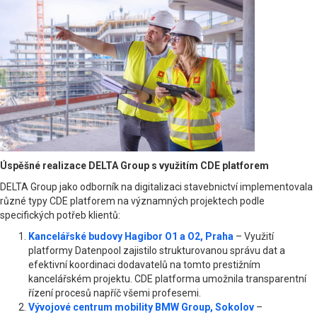
Úspěšné realizace DELTA Group s využitím CDE platforem
DELTA Group jako odborník na digitalizaci stavebnictví implementovala
různé typy CDE platforem na významných projektech podle
specifických potřeb klientů:
Kancelářské budovy Hagibor O1 a O2, Praha
– Využití
platformy Datenpool zajistilo strukturovanou správu dat a
efektivní koordinaci dodavatelů na tomto prestižním
kancelářském projektu. CDE platforma umožnila transparentní
řízení procesů napříč všemi profesemi.
Vývojové centrum mobility BMW Group, Sokolov
–