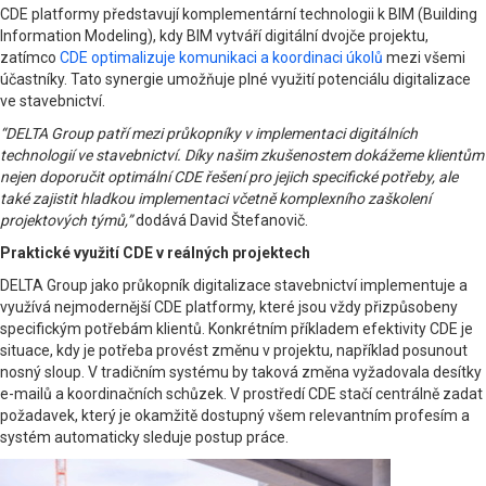
CDE platformy představují komplementární technologii k BIM (Building
Information Modeling), kdy BIM vytváří digitální dvojče projektu,
zatímco
CDE optimalizuje komunikaci a koordinaci úkolů
mezi všemi
účastníky. Tato synergie umožňuje plné využití potenciálu digitalizace
ve stavebnictví.
“DELTA Group patří mezi průkopníky v implementaci digitálních
technologií ve stavebnictví. Díky našim zkušenostem dokážeme klientům
nejen doporučit optimální CDE řešení pro jejich specifické potřeby, ale
také zajistit hladkou implementaci včetně komplexního zaškolení
projektových týmů,”
dodává David Štefanovič.
Praktické využití CDE v reálných projektech
DELTA Group jako průkopník digitalizace stavebnictví implementuje a
využívá nejmodernější CDE platformy, které jsou vždy přizpůsobeny
specifickým potřebám klientů. Konkrétním příkladem efektivity CDE je
situace, kdy je potřeba provést změnu v projektu, například posunout
nosný sloup. V tradičním systému by taková změna vyžadovala desítky
e-mailů a koordinačních schůzek. V prostředí CDE stačí centrálně zadat
požadavek, který je okamžitě dostupný všem relevantním profesím a
systém automaticky sleduje postup práce.