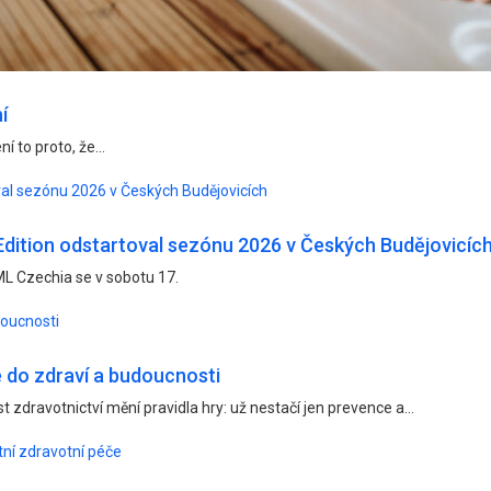
í
í to proto, že...
oval sezónu 2026 v Českých Budějovicích
 Edition odstartoval sezónu 2026 v Českých Budějovicíc
L Czechia se v sobotu 17.
doucnosti
e do zdraví a budoucnosti
zdravotnictví mění pravidla hry: už nestačí jen prevence a...
tní zdravotní péče