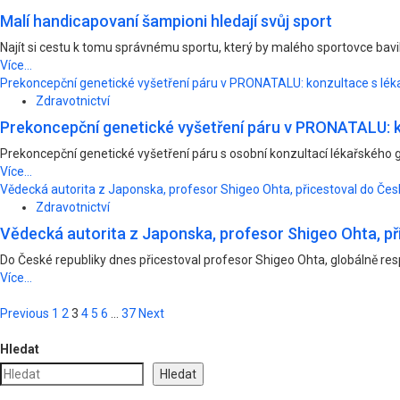
Malí handicapovaní šampioni hledají svůj sport
Najít si cestu k tomu správnému sportu, který by malého sportovce bavil
Více...
Prekoncepční genetické vyšetření páru v PRONATALU: konzultace s lék
Zdravotnictví
Prekoncepční genetické vyšetření páru v PRONATALU: k
Prekoncepční genetické vyšetření páru s osobní konzultací lékařského g
Více...
Vědecká autorita z Japonska, profesor Shigeo Ohta, přicestoval do Česk
Zdravotnictví
Vědecká autorita z Japonska, profesor Shigeo Ohta, při
Do České republiky dnes přicestoval profesor Shigeo Ohta, globálně re
Více...
Posts
Previous
1
2
3
4
5
6
…
37
Next
pagination
Hledat
Hledat