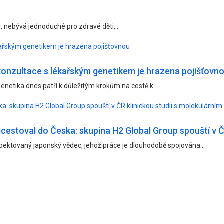
, nebývá jednoduché pro zdravé děti,...
ařským genetikem je hrazena pojišťovnou
onzultace s lékařským genetikem je hrazena pojišťovn
enetika dnes patří k důležitým krokům na cestě k...
a: skupina H2 Global Group spouští v ČR klinickou studii s molekulární
cestoval do Česka: skupina H2 Global Group spouští v Č
spektovaný japonský vědec, jehož práce je dlouhodobě spojována...