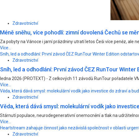
Zdravotnictví
Méně sněhu, více pohodlí: zimní dovolená Čechů se měn
Za pobyty na Vánoce i jarní prázdniny utratí letos Češi více peněz, ale nen
Více...
Sníh, led a odhodlání: První závod ČEZ RunTour Winter Edition odstart
Zdravotnictví
Sníh, led a odhodlání: První závod ČEZ RunTour Winter
ledna 2026 (PROTEXT) - Z celkových 11 závodů RunTour pořadatele VM
Více...
Věda, která dává smysl: molekulární vodík jako investice do zdraví a bu
Zdravotnictví
Věda, která dává smysl: molekulární vodík jako investic
Stárnutí populace, neurodegenerativní onemocnění a tlak na udržitelnost 
Více...
Heartstream zahajuje činnost jako nezávislá společnost v oblasti urgen
Zdravotnictví