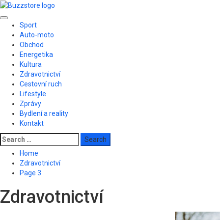
Skip
to
Primary
content
Sport
Menu
Auto-moto
Obchod
Energetika
Kultura
Zdravotnictví
Cestovní ruch
Lifestyle
Zprávy
Bydlení a reality
Kontakt
Search
for:
Home
Zdravotnictví
Page 3
Zdravotnictví