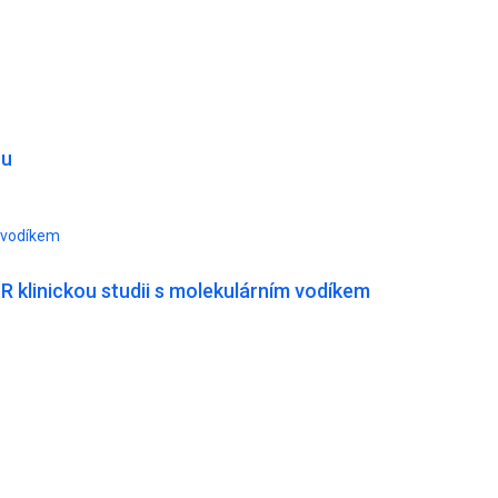
ou
m vodíkem
R klinickou studii s molekulárním vodíkem