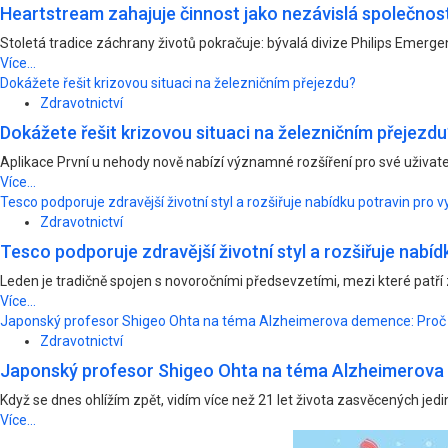
Heartstream zahajuje činnost jako nezávislá společnost
Stoletá tradice záchrany životů pokračuje: bývalá divize Philips Emerg
Více...
Dokážete řešit krizovou situaci na železničním přejezdu?
Zdravotnictví
Dokážete řešit krizovou situaci na železničním přejezdu
Aplikace První u nehody nově nabízí významné rozšíření pro své uživate
Více...
Tesco podporuje zdravější životní styl a rozšiřuje nabídku potravin pro v
Zdravotnictví
Tesco podporuje zdravější životní styl a rozšiřuje nabíd
Leden je tradičně spojen s novoročními předsevzetími, mezi které patří zd
Více...
Japonský profesor Shigeo Ohta na téma Alzheimerova demence: Proč 
Zdravotnictví
Japonský profesor Shigeo Ohta na téma Alzheimerova 
Když se dnes ohlížím zpět, vidím více než 21 let života zasvěcených jedi
Více...