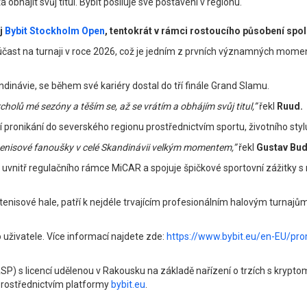
hájit svůj titul. Bybit posiluje své postavení v regionu.
aj
Bybit Stockholm Open
, tentokrát v rámci rostoucího působení spo
účast na turnaji v roce 2026, což je jedním z prvních významných momen
inávie, se během své kariéry dostal do tří finále Grand Slamu.
cholů mé sezóny a těším se, až se vrátím a obhájím svůj titul,”
řekl
Ruud.
í pronikání do severského regionu prostřednictvím sportu, životního sty
tenisové fanoušky v celé Skandinávii velkým momentem,”
řekl
Gustav Bude
U uvnitř regulačního rámce MiCAR a spojuje špičkové sportovní zážitky s
nisové hale, patří k nejdéle trvajícím profesionálním halovým turnajům
 uživatele. Více informací najdete zde:
https://www.bybit.eu/en-EU/p
SP) s licencí udělenou v Rakousku na základě nařízení o trzích s kryp
rostřednictvím platformy
bybit.eu
.