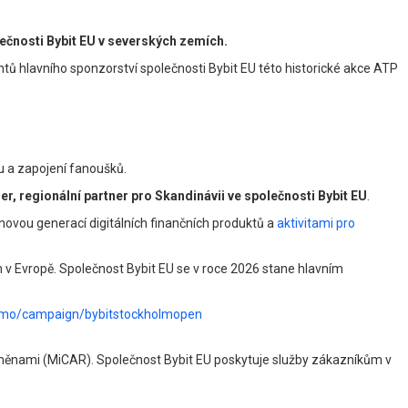
lečnosti Bybit EU v severských zemích.
tů hlavního sponzorství společnosti Bybit EU této historické akce ATP
lu a zapojení fanoušků.
r, regionální partner pro Skandinávii ve společnosti Bybit EU
.
 novou generací digitálních finančních produktů a
aktivitami pro
 v Evropě. Společnost Bybit EU se v roce 2026 stane hlavním
romo/campaign/bybitstockholmopen
toměnami (MiCAR). Společnost Bybit EU poskytuje služby zákazníkům v