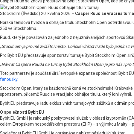
Casper Ruud se znovu představí na Bybit Stockholm Open, kde se chystá ob
Stockholm (Švédsko) 20. května 2026 –
Casper Ruud se vrací na turn
Norská tenisová hvězda a obhájce titulu Stockholm Open potvrdil svou 
250 ve Stockholmu.
Ruud, který je považován za jednoho z nejuznávanějších sportovců Skand
„Stockholm je pro mě zvláštní místo. Loňské vítězství zde bylo jedním z vr
Pro Bybit EU představuje sponzorství turnaje Bybit Stockholm Open širš
„Návrat Caspera Ruuda na turnaj Bybit Stockholm Open je pro nás i pro 
Toto partnerství je součástí širší evropské expanze společnosti Bybit E
fanoušky
.
Stockholm Open, který se každoročně koná ve stockholmské Královské te
sponzorem, přičemž Ruud se vrací jako obhájce titulu, který loni vyhrál.
Bybit EU představuje řadu exkluzivních turnajových zážitků a odměn pro
O společnosti Bybit EU
Bybit EU GmbH je rakouský poskytovatel služeb v oblasti kryptoměn (CA
celém Evropském hospodářském prostoru (EHP) – s výjimkou Malty – p
Společnost Bybit EU GmbH je oprávněna nabízet následující služby: