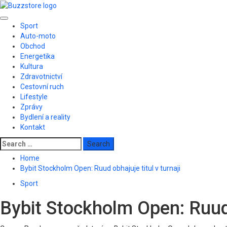
Skip
to
Primary
content
Sport
Menu
Auto-moto
Obchod
Energetika
Kultura
Zdravotnictví
Cestovní ruch
Lifestyle
Zprávy
Bydlení a reality
Kontakt
Search
for:
Home
Bybit Stockholm Open: Ruud obhajuje titul v turnaji
Sport
Bybit Stockholm Open: Ruud o