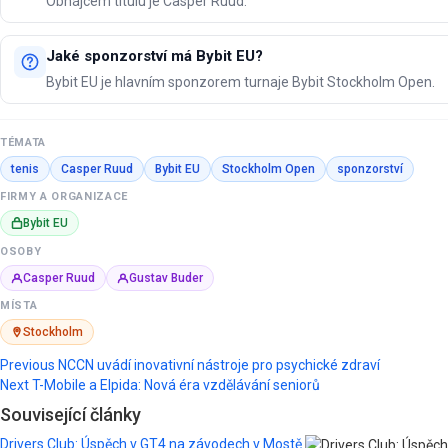
Obhájcem titulu je Casper Ruud.
Jaké sponzorství má Bybit EU?
Bybit EU je hlavním sponzorem turnaje Bybit Stockholm Open.
TÉMATA
tenis
Casper Ruud
Bybit EU
Stockholm Open
sponzorství
FIRMY A ORGANIZACE
Bybit EU
OSOBY
Casper Ruud
Gustav Buder
MÍSTA
Stockholm
Post
Previous
NCCN uvádí inovativní nástroje pro psychické zdraví
Next
T-Mobile a Elpida: Nová éra vzdělávání seniorů
navigation
Související články
Drivers Club: Úspěch v GT4 na závodech v Mostě