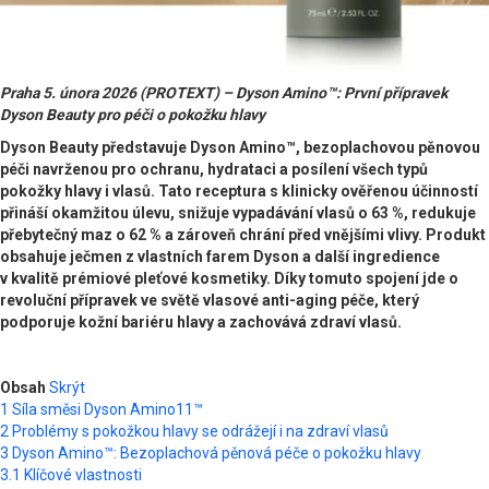
Praha 5. února 2026 (PROTEXT) – Dyson Amino™: První přípravek
Dyson Beauty pro péči o pokožku hlavy
Dyson Beauty představuje Dyson Amino™, bezoplachovou pěnovou
péči navrženou pro ochranu, hydrataci a posílení všech typů
pokožky hlavy i vlasů. Tato receptura s klinicky ověřenou účinností
přináší okamžitou úlevu, snižuje vypadávání vlasů o 63 %, redukuje
přebytečný maz o 62 % a zároveň chrání před vnějšími vlivy. Produkt
obsahuje ječmen z vlastních farem Dyson a další ingredience
v kvalitě prémiové pleťové kosmetiky. Díky tomuto spojení jde o
revoluční přípravek ve světě vlasové anti-aging péče, který
podporuje kožní bariéru hlavy a zachovává zdraví vlasů.
Obsah
Skrýt
1
Síla směsi Dyson Amino11™
2
Problémy s pokožkou hlavy se odrážejí i na zdraví vlasů
3
Dyson Amino™: Bezoplachová pěnová péče o pokožku hlavy
3.1
Klíčové vlastnosti