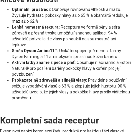
Optimální prostředí:
Obnovuje rovnováhu vlhkosti a mazu.
Zvyšuje hydrataci pokožky hlavy až o 65 % a okamžitě redukuje
maz až o 62 %.
Lehká nemastná textura:
Receptura ve formě pěny a séra
zároveň a přesná tryska umožňují snadnou aplikaci. 94 %
uživatelů potvrdilo, že vlasy po použití nejsou mastné ani
lepkavé.
Směs Dyson Amino11™:
Unikátní spojení ječmene z farmy
Dyson Farming a 11 aminokyselin pro silnou kožní bariéru.
Aktivní látky známé z péče o pleť:
Obsahuje niacinamid a Ectoin
Natural® pro posílení bariéry pokožky hlavy a kofein pro její
povzbuzení.
Prokazatelně zdravější a silnější vlasy:
Pravidelné používání
snižuje vypadávání vlasů o 63 % a zlepšuje jejich hustotu. 90 %
uživatelů uvedlo, že jejich vlasy a pokožka hlavy prošly viditelnou
proměnou.
Kompletní sada receptur
Dyson nyní nabízí komplexní řadu produktů pro každou fázi vlasové