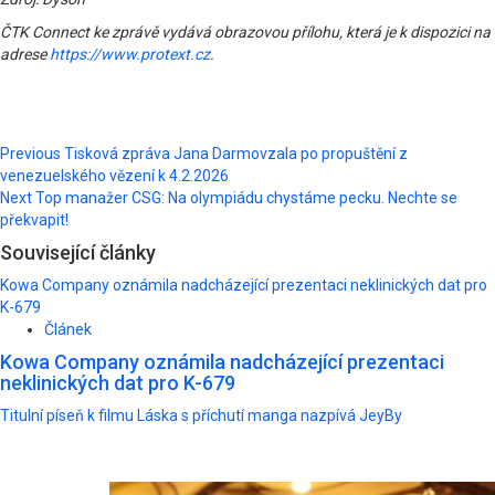
ČTK Connect ke zprávě vydává obrazovou přílohu, která je k dispozici na
adrese
https://www.protext.cz
.
Post
Previous
Tisková zpráva Jana Darmovzala po propuštění z
venezuelského vězení k 4.2.2026
navigation
Next
Top manažer CSG: Na olympiádu chystáme pecku. Nechte se
překvapit!
Související články
Kowa Company oznámila nadcházející prezentaci neklinických dat pro
K-679
Článek
Kowa Company oznámila nadcházející prezentaci
neklinických dat pro K-679
Titulní píseň k filmu Láska s příchutí manga nazpívá JeyBy