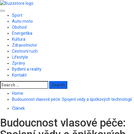
Skip
to
Primary
content
Sport
Menu
Auto-moto
Obchod
Energetika
Kultura
Zdravotnictví
Cestovní ruch
Lifestyle
Zprávy
Bydlení a reality
Kontakt
Search
for:
Home
Budoucnost vlasové péče: Spojení vědy a špičkových technologií
Článek
Budoucnost vlasové péče: