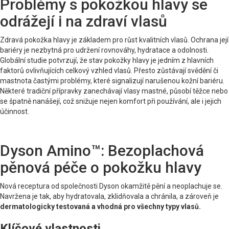
Problémy s pokožkou hlavy se
odrážejí i na zdraví vlasů
Zdravá pokožka hlavy je základem pro růst kvalitních vlasů. Ochrana její
bariéry je nezbytná pro udržení rovnováhy, hydratace a odolnosti.
Globální studie potvrzují, že stav pokožky hlavy je jedním z hlavních
faktorů ovlivňujících celkový vzhled vlasů. Přesto zůstávají svědění či
mastnota častými problémy, které signalizují narušenou kožní bariéru.
Některé tradiční přípravky zanechávají vlasy mastné, působí těžce nebo
se špatně nanášejí, což snižuje nejen komfort při používání, ale i jejich
účinnost.
Dyson Amino™: Bezoplachová
pěnová péče o pokožku hlavy
Nová receptura od společnosti Dyson okamžitě pění a neoplachuje se.
Navržena je tak, aby hydratovala, zklidňovala a chránila, a zároveň je
dermatologicky testovaná a vhodná pro všechny typy vlasů.
Klíčové vlastnosti