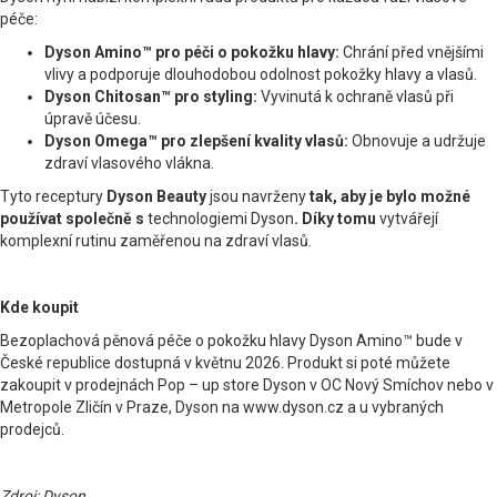
péče:
Dyson Amino™ pro péči o pokožku hlavy:
Chrání před vnějšími
vlivy a podporuje dlouhodobou odolnost pokožky hlavy a vlasů.
Dyson Chitosan™ pro styling:
Vyvinutá k ochraně vlasů při
úpravě účesu.
Dyson Omega™ pro zlepšení kvality vlasů:
Obnovuje a udržuje
zdraví vlasového vlákna.
Tyto receptury
Dyson Beauty
jsou navrženy
tak, aby je bylo možné
používat společně s
technologiemi Dyson
. Díky tomu
vytvářejí
komplexní rutinu zaměřenou na zdraví vlasů.
Kde koupit
Bezoplachová pěnová péče o pokožku hlavy Dyson Amino™ bude v
České republice dostupná v květnu 2026. Produkt si poté můžete
zakoupit v prodejnách Pop – up store Dyson v OC Nový Smíchov nebo v
Metropole Zličín v Praze, Dyson na www.dyson.cz a u vybraných
prodejců.
Zdroj: Dyson