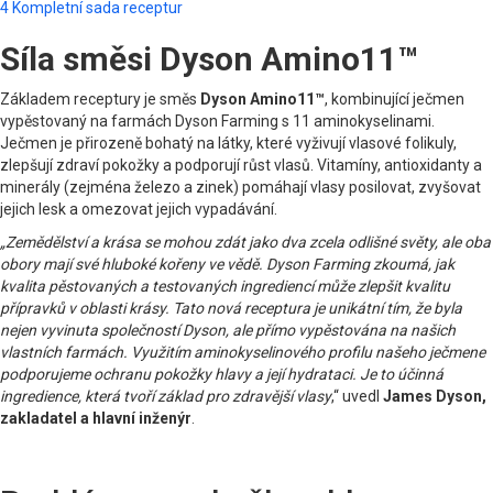
4
Kompletní sada receptur
Síla směsi Dyson Amino11™
Základem receptury je směs
Dyson Amino11™
, kombinující ječmen
vypěstovaný na farmách Dyson Farming s 11 aminokyselinami.
Ječmen je přirozeně bohatý na látky, které vyživují vlasové folikuly,
zlepšují zdraví pokožky a podporují růst vlasů. Vitamíny, antioxidanty a
minerály (zejména železo a zinek) pomáhají vlasy posilovat, zvyšovat
jejich lesk a omezovat jejich vypadávání.
„Zemědělství a krása se mohou zdát jako dva zcela odlišné světy, ale oba
obory mají své hluboké kořeny ve vědě. Dyson Farming zkoumá, jak
kvalita pěstovaných a testovaných ingrediencí může zlepšit kvalitu
přípravků v oblasti krásy. Tato nová receptura je unikátní tím, že byla
nejen vyvinuta společností Dyson, ale přímo vypěstována na našich
vlastních farmách. Využitím aminokyselinového profilu našeho ječmene
podporujeme ochranu pokožky hlavy a její hydrataci. Je to účinná
ingredience, která tvoří základ pro zdravější vlasy
,“ uvedl
James Dyson,
zakladatel a hlavní inženýr
.