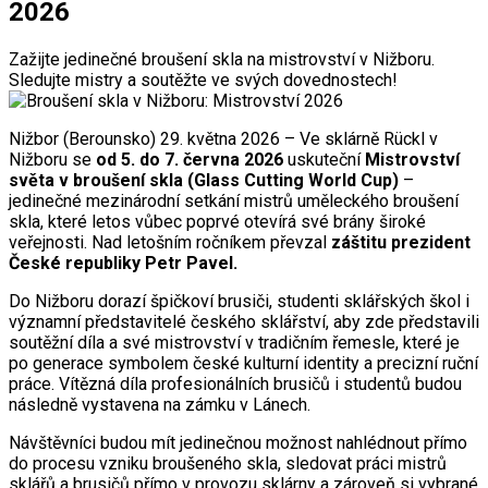
2026
Zažijte jedinečné broušení skla na mistrovství v Nižboru.
Sledujte mistry a soutěžte ve svých dovednostech!
Nižbor (Berounsko) 29. května 2026 – Ve sklárně Rückl v
Nižboru se
od
5. do 7. června 2026
uskuteční
Mistrovství
světa v broušení skla (Glass Cutting World Cup)
–
jedinečné mezinárodní setkání mistrů uměleckého broušení
skla, které letos vůbec poprvé otevírá své brány široké
veřejnosti. Nad letošním ročníkem převzal
záštitu prezident
České republiky Petr Pavel.
Do Nižboru dorazí špičkoví brusiči, studenti sklářských škol i
významní představitelé českého sklářství, aby zde představili
soutěžní díla a své mistrovství v tradičním řemesle, které je
po generace symbolem české kulturní identity a precizní ruční
práce. Vítězná díla profesionálních brusičů i studentů budou
následně vystavena na zámku v Lánech.
Návštěvníci budou mít jedinečnou možnost nahlédnout přímo
do procesu vzniku broušeného skla, sledovat práci mistrů
sklářů a brusičů přímo v provozu sklárny a zároveň si vybrané