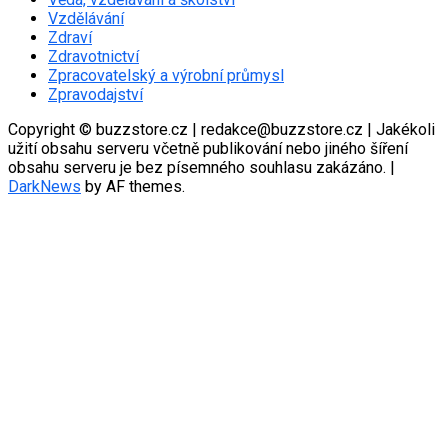
Vzdělávání
Zdraví
Zdravotnictví
Zpracovatelský a výrobní průmysl
Zpravodajství
Copyright © buzzstore.cz | redakce@buzzstore.cz | Jakékoli
užití obsahu serveru včetně publikování nebo jiného šíření
obsahu serveru je bez písemného souhlasu zakázáno.
|
DarkNews
by AF themes.