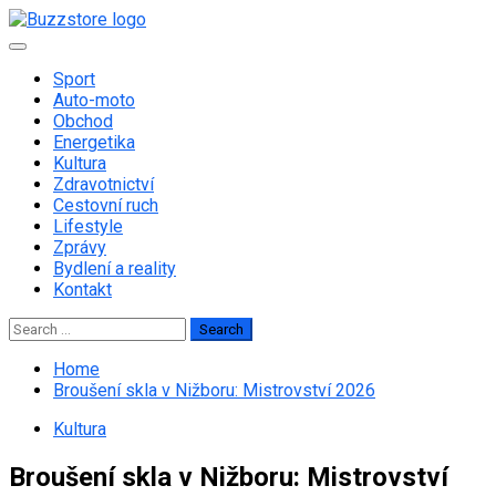
Skip
to
Primary
content
Menu
Sport
Auto-moto
Obchod
Energetika
Kultura
Zdravotnictví
Cestovní ruch
Lifestyle
Zprávy
Bydlení a reality
Kontakt
Search
for:
Home
Broušení skla v Nižboru: Mistrovství 2026
Kultura
Broušení skla v Nižboru: Mistrovství