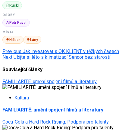
Rückl
OSOBY
Petr Pavel
MÍSTA
Nižbor
Lány
Post
Previous
Jak investovat s OK KLIENT v těžkých časech
Next
Užijte si léto s klimatizací Sencor bez starostí
navigation
Související články
FAMILIARITÉ: umění spojení filmů a literatury
Kultura
FAMILIARITÉ: umění spojení filmů a literatury
Coca-Cola a Hard Rock Rising: Podpora pro talenty