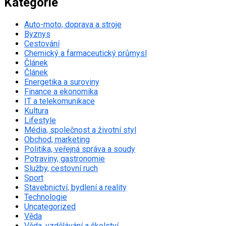
Kategorie
Auto-moto, doprava a stroje
Byznys
Cestování
Chemický a farmaceutický průmysl
Článek
Článek
Energetika a suroviny
Finance a ekonomika
IT a telekomunikace
Kultura
Lifestyle
Média, společnost a životní styl
Obchod, marketing
Politika, veřejná správa a soudy
Potraviny, gastronomie
Služby, cestovní ruch
Sport
Stavebnictví, bydlení a reality
Technologie
Uncategorized
Věda
Věda, vzdělávání a školství