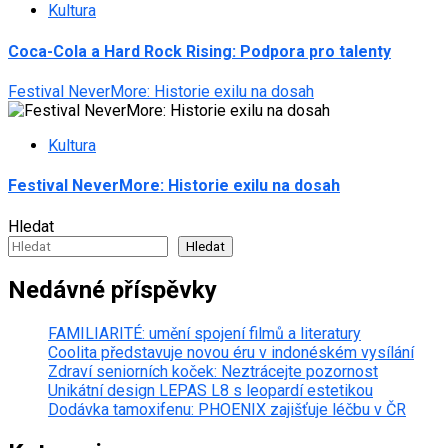
Kultura
Coca-Cola a Hard Rock Rising: Podpora pro talenty
Festival NeverMore: Historie exilu na dosah
Kultura
Festival NeverMore: Historie exilu na dosah
Hledat
Hledat
Nedávné příspěvky
FAMILIARITÉ: umění spojení filmů a literatury
Coolita představuje novou éru v indonéském vysílání
Zdraví seniorních koček: Neztrácejte pozornost
Unikátní design LEPAS L8 s leopardí estetikou
Dodávka tamoxifenu: PHOENIX zajišťuje léčbu v ČR