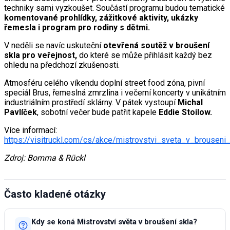
techniky sami vyzkoušet. Součástí programu budou tematické
komentované prohlídky, zážitkové aktivity, ukázky
řemesla i program pro rodiny s dětmi.
V neděli se navíc uskuteční
otevřená soutěž v broušení
skla pro veřejnost,
do které se může přihlásit každý bez
ohledu na předchozí zkušenosti.
Atmosféru celého víkendu doplní street food zóna, pivní
speciál Brus, řemeslná zmrzlina i večerní koncerty v unikátním
industriálním prostředí sklárny. V pátek vystoupí
Michal
Pavlíček
, sobotní večer bude patřit kapele
Eddie Stoilow.
Více informací:
https://visitruckl.com/cs/akce/mistrovstvi_sveta_v_brouseni
Zdroj: Bomma & Rückl
Často kladené otázky
Kdy se koná Mistrovství světa v broušení skla?