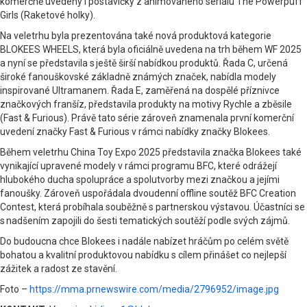
komerčně uvedeny i postavičky z animovaného seriálu The Powerpuff
Girls (Raketové holky).
Na veletrhu byla prezentována také nová produktová kategorie
BLOKEES WHEELS, která byla oficiálně uvedena na trh během WF 2025
a nyní se představila s ještě širší nabídkou produktů. Řada C, určená
široké fanouškovské základně známých značek, nabídla modely
inspirované Ultramanem. Řada E, zaměřená na dospělé příznivce
značkových franšíz, představila produkty na motivy Rychle a zběsile
(Fast & Furious). Právě tato série zároveň znamenala první komerční
uvedení značky Fast & Furious v rámci nabídky značky Blokees.
Během veletrhu China Toy Expo 2025 představila značka Blokees také
vynikající upravené modely v rámci programu BFC, které odrážejí
hlubokého ducha spolupráce a spolutvorby mezi značkou a jejími
fanoušky. Zároveň uspořádala dvoudenní offline soutěž BFC Creation
Contest, která probíhala souběžně s partnerskou výstavou. Účastníci se
s nadšením zapojili do šesti tematických soutěží podle svých zájmů.
Do budoucna chce Blokees i nadále nabízet hráčům po celém světě
bohatou a kvalitní produktovou nabídku s cílem přinášet co nejlepší
zážitek a radost ze stavění.
Foto –
https://mma.prnewswire.com/media/2796952/image.jpg