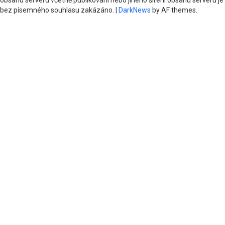
obsahu serveru včetně publikování nebo jiného šíření obsahu serveru je
bez písemného souhlasu zakázáno.
|
DarkNews
by AF themes.