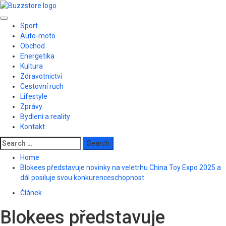
Skip
to
Primary
content
Sport
Menu
Auto-moto
Obchod
Energetika
Kultura
Zdravotnictví
Cestovní ruch
Lifestyle
Zprávy
Bydlení a reality
Kontakt
Search
for:
Home
Blokees představuje novinky na veletrhu China Toy Expo 2025 a
dál posiluje svou konkurenceschopnost
Článek
Blokees představuje