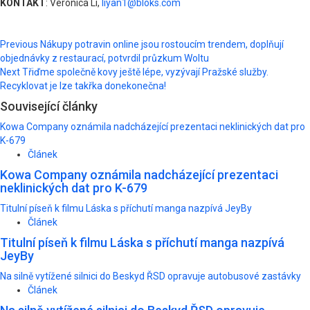
KONTAKT
: Veronica Li,
liyan1@bloks.com
Post
Previous
Nákupy potravin online jsou rostoucím trendem, doplňují
objednávky z restaurací, potvrdil průzkum Woltu
navigation
Next
Třiďme společně kovy ještě lépe, vyzývají Pražské služby.
Recyklovat je lze takřka donekonečna!
Související články
Kowa Company oznámila nadcházející prezentaci neklinických dat pro
K-679
Článek
Kowa Company oznámila nadcházející prezentaci
neklinických dat pro K-679
Titulní píseň k filmu Láska s příchutí manga nazpívá JeyBy
Článek
Titulní píseň k filmu Láska s příchutí manga nazpívá
JeyBy
Na silně vytížené silnici do Beskyd ŘSD opravuje autobusové zastávky
Článek