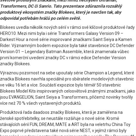
světově proslulými značkami, mezi nimiž nechyběli Ultraman,
Transformers, DC či Sanrio. Tato prezentace zdůraznila rozsáhlý
produktový ekosystém značky Blokees, který je navržen tak, aby
odpovídal potřebám hráčů po celém světě.
Blokees uvedla několik nových sérií v rámci své klíčové produktové řady
HERO10. Mezi nimi byla i série Transformers Galaxy Version 09 –
Darkest Hour a nové série inspirované značkami Saint Seiya a Kamen
Rider. Významným bodem expozice byla také stavebnice DC Defender
Version 01 – Legendary Batman Assemble, která znamenala vůbec
první komerční uvedení značky DC v rámci edice Defender Version
značky Blokees.
Výraznou pozornost na sebe upoutaly série Champion a Legend, které
značka Blokees navrhla speciálně pro sběratele modelových stavebnic
ve věku 16 let a více. Součástí expozice bylo téměř 50 stavebnic
Blokees Model Kits inspirovaných celosvětově známými značkami, jako
jsou EVANGELION, Saint Seiya a Transformers, přičemž novinky tvořily
více než 70 % všech vystavených produktů.
Produktová řada daadoos značky Blokees, která je zaměřena na
ženské spotřebitelky, se neustále rozšiřuje o nové série. Kromě
stávajících sérií FUN, DREAM, MATE a ART byla na veletrhu China Toy
Expo poprvé představena také nová série NEST, v jejímž rámci byly