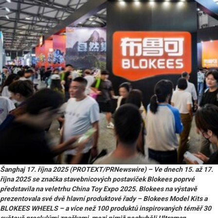
Šanghaj 17. října 2025 (PROTEXT/PRNewswire) – Ve dnech 15. až 17.
října 2025 se značka stavebnicových postaviček Blokees poprvé
představila na veletrhu China Toy Expo 2025. Blokees na výstavě
prezentovala své dvě hlavní produktové řady – Blokees Model Kits a
BLOKEES WHEELS – a více než 100 produktů inspirovaných téměř 30