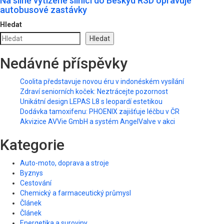
Na silně vytížené silnici do Beskyd ŘSD opravuje
autobusové zastávky
Hledat
Hledat
Nedávné příspěvky
Coolita představuje novou éru v indonéském vysílání
Zdraví seniorních koček: Neztrácejte pozornost
Unikátní design LEPAS L8 s leopardí estetikou
Dodávka tamoxifenu: PHOENIX zajišťuje léčbu v ČR
Akvizice AVVie GmbH a systém AngelValve v akci
Kategorie
Auto-moto, doprava a stroje
Byznys
Cestování
Chemický a farmaceutický průmysl
Článek
Článek
Energetika a suroviny