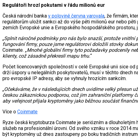
Regulátoři hrozí pokutami v řádu milionů eur
Česká národní banka
v polovině června varovala
, že firmám, kt
regulátorům uložit sankci až do výše pěti milionů eur nebo pěti
zemích Evropské unie a Evropského hospodářského prostoru, ja
„
Splnit náročné podmínky pro nás bylo snazší, protože vnitřní
fungování firmy, pouze jsme regulátorovi doložili stovky doku
Coinmate.
„Mnohé globální firmy tyto požadavky podcenily nebo
klienty, což zásadně překreslí mapu trhu.
“
Počet licencovaných společností v celé Evropské unii sice od
drží úspory u nelegálních poskytovatelů, musí v těchto dnech na
pro evropské IP adresy, aby se vyhnuly hrozícím sankcím.
„
Očekáváme, že v následujících dnech uvidíme velký přesun už
českou zákaznickou podporou, což jim zahraniční platformy čas
aby veřejnost přijala kryptoměny jako běžnou součást finanční
Více o
Coinmate
Ryze česká kryptoburza Coinmate je seriózním a dlouholetým h
služeb na profesionální úrovni. Od svého vzniku v roce 2014 m
být kryptoměny už dnes zastoupeny po boku tradičních instrum