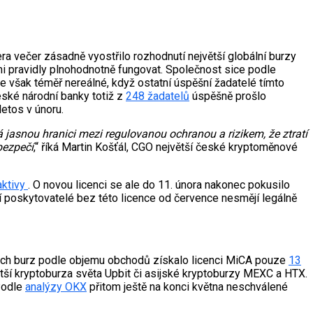
era večer zásadně vyostřilo rozhodnutí největší globální burzy
mi pravidly plnohodnotně fungovat. Společnost sice podle
 je však téměř nereálné, když ostatní úspěšní žadatelé tímto
eské národní banky totiž z
248 žadatelů
úspěšně prošlo
etos v únoru.
á jasnou hranici mezi regulovanou ochranou a rizikem, že ztratí
bezpečí
,“ říká Martin Košťál, CGO největší české kryptoměnové
aktivy
. O novou licenci se ale do 11. února nakonec pokusilo
 poskytovatelé bez této licence od července nesmějí legálně
ových burz podle objemu obchodů získalo licenci MiCA pouze
13
větší kryptoburza světa Upbit či asijské kryptoburzy MEXC a HTX.
 Podle
analýzy OKX
přitom ještě na konci května neschválené