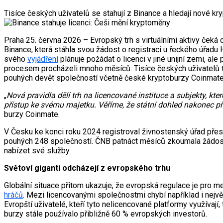
Tisíce českých uživatelů se stahují z Binance a hledají nové 
Praha 25. června 2026 – Evropský trh s virtuálními aktivy čeká 
Binance, která stáhla svou žádost o registraci u řeckého úřad
svého
vyjádření
plánuje požádat o licenci v jiné unijní zemi, al
procesem procházeli mnoho měsíců. Tisíce českých uživatelů ta
pouhých devět společností včetně české kryptoburzy Coinmate, 
„
Nová pravidla dělí trh na licencované instituce a subjekty, k
přístup ke svému majetku. Věříme, že státní dohled nakonec přes
burzy Coinmate.
V Česku ke konci roku 2024 registroval živnostenský úřad pře
pouhých 248 společností. ČNB patnáct měsíců zkoumala žádosti
nabízet své služby.
Světoví giganti odcházejí z evropského trhu
Globální situace přitom ukazuje, že evropská regulace je pro 
hráčů
. Mezi licencovanými společnostmi chybí například i největ
Evropští uživatelé, kteří tyto nelicencované platformy využívaj
burzy stále používalo přibližně 60 % evropských investorů.