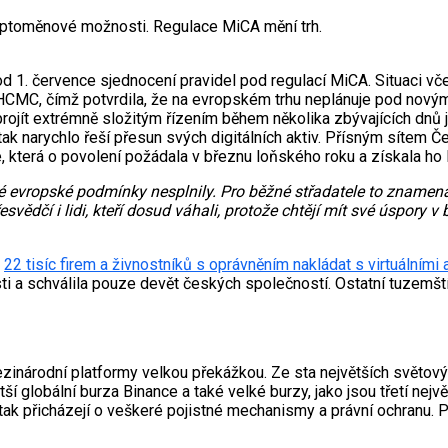
kryptoměnové možnosti. Regulace MiCA mění trh.
od 1. července sjednocení pravidel pod regulací MiCA. Situaci vč
u HCMC, čímž potvrdila, že na evropském trhu neplánuje pod nový
e projít extrémně složitým řízením během několika zbývajících dnů
k narychlo řeší přesun svých digitálních aktiv. Přísným sítem Č
která o povolení požádala v březnu loňského roku a získala ho l
teré evropské podmínky nesplnily. Pro běžné střadatele to znamen
vědčí i lidi, kteří dosud váhali, protože chtějí mít své úspory v 
s
22 tisíc firem a živnostníků s oprávněním nakládat s virtuálními 
 a schválila pouze devět českých společností. Ostatní tuzemští
mezinárodní platformy velkou překážkou. Ze sta největších svět
ší globální burza Binance a také velké burzy, jako jsou třetí nej
í, tak přicházejí o veškeré pojistné mechanismy a právní ochranu.