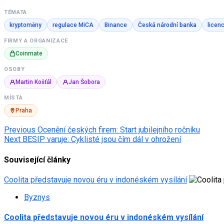
TÉMATA
kryptoměny
regulace MiCA
Binance
Česká národní banka
licen
FIRMY A ORGANIZACE
Coinmate
OSOBY
Martin Košťál
Jan Šobora
MÍSTA
Praha
Post
Previous
Ocenění českých firem: Start jubilejního ročníku
Next
BESIP varuje: Cyklisté jsou čím dál v ohrožení
navigation
Související články
Coolita představuje novou éru v indonéském vysílání
Byznys
Coolita představuje novou éru v indonéském vysílání