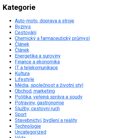
Kategorie
Auto-moto, doprava a stroje
Byznys
Cestování
Chemický a farmaceutický průmysl
Článek
Článek
Energetika a suroviny
Finance a ekonomika
IT a telekomunikace
Kultura
Lifestyle
Média, společnost a životní styl
Obchod, marketing
Politika, veřejná správa a soudy
Potraviny, gastronomie
Služby, cestovní ruch
Sport
Stavebnictví, bydlení a reality
Technologie
Uncategorized
Věda