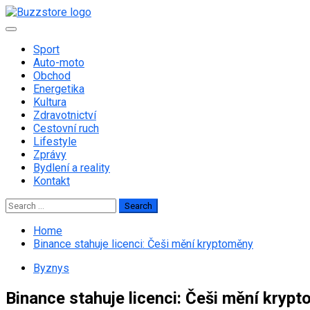
Skip
to
Primary
content
Menu
Sport
Auto-moto
Obchod
Energetika
Kultura
Zdravotnictví
Cestovní ruch
Lifestyle
Zprávy
Bydlení a reality
Kontakt
Search
for:
Home
Binance stahuje licenci: Češi mění kryptoměny
Byznys
Binance stahuje licenci: Češi mění kryp