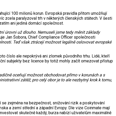
ahující 100 milionů korun. Evropská pravidla přitom umožňují
íc zcela paralyzoval trh v některých členských státech. V šesti
atím ani jediná domácí společnost.
tní úrovni už dlouho. Nemuseli jsme tedy měnit základy
uje Jan Šobora, Chief Compliance Officer společnosti
olnosti. Teď však ztrácejí možnost legálně oslovovat evropské
toto číslo ale nepokrývá ani zlomek původního trhu. Lidé, kteří
iční subjekty bez licence by totiž mohly začít omezovat přístup
tradičně oceňují možnost obchodovat přímo v korunách a s
trativní zátěž, pro celý obor je to ale nezbytný krok k tomu,
 se zejména na bezpečnost, snižování rizik a poskytování
nska a zemí střední a západní Evropy. Dle vize Coinmate mají
investovat skutečně každý, burza nabízí uživatelům maximálně