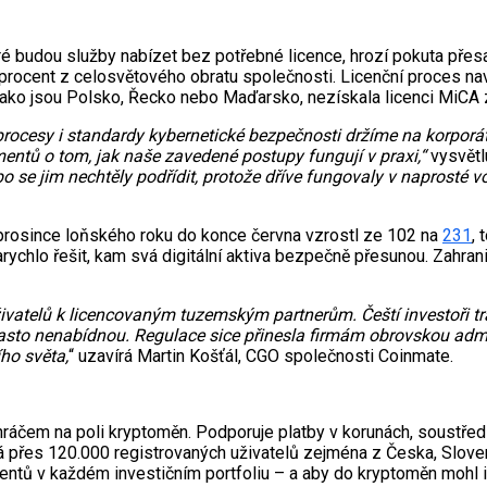
eré budou služby nabízet bez potřebné licence, hrozí pokuta přes
 procent z celosvětového obratu společnosti. Licenční proces nav
ko jsou Polsko, Řecko nebo Maďarsko, nezískala licenci MiCA z
 procesy i standardy kybernetické bezpečnosti držíme na korporá
mentů o tom, jak naše zavedené postupy fungují v praxi,“
vysvětl
 se jim nechtěly podřídit, protože dříve fungovaly v naprosté v
 prosince loňského roku do konce června vzrostl ze 102 na
231
, 
rychlo řešit, kam svá digitální aktiva bezpečně přesunou. Zahran
ivatelů k licencovaným tuzemským partnerům. Čeští investoři 
to nenabídnou. Regulace sice přinesla firmám obrovskou adminis
ho světa,
“ uzavírá Martin Košťál, CGO společnosti Coinmate.
ráčem na poli kryptoměn. Podporuje platby v korunách, soustředí
á přes 120.000 registrovaných uživatelů zejména z Česka, Slove
entů v každém investičním portfoliu – a aby do kryptoměn mohl 