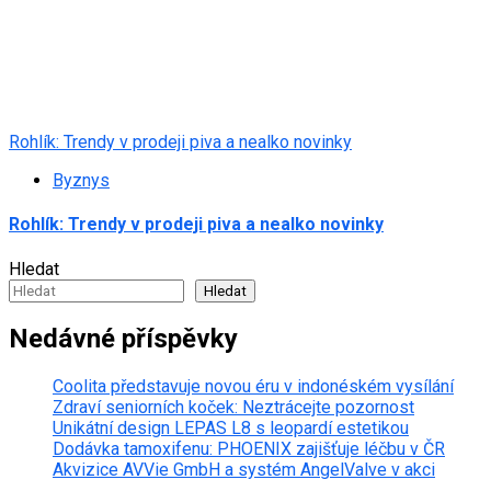
Rohlík: Trendy v prodeji piva a nealko novinky
Byznys
Rohlík: Trendy v prodeji piva a nealko novinky
Hledat
Hledat
Nedávné příspěvky
Coolita představuje novou éru v indonéském vysílání
Zdraví seniorních koček: Neztrácejte pozornost
Unikátní design LEPAS L8 s leopardí estetikou
Dodávka tamoxifenu: PHOENIX zajišťuje léčbu v ČR
Akvizice AVVie GmbH a systém AngelValve v akci