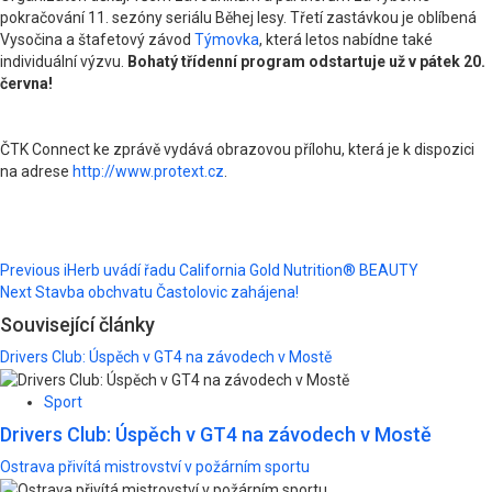
pokračování 11. sezóny seriálu Běhej lesy. Třetí zastávkou je oblíbená
Vysočina a štafetový závod
Týmovka
, která letos nabídne také
individuální výzvu.
Bohatý třídenní program odstartuje už v pátek 20.
června!
ČTK Connect ke zprávě vydává obrazovou přílohu, která je k dispozici
na adrese
http://www.protext.cz
.
Post
Previous
iHerb uvádí řadu California Gold Nutrition® BEAUTY
Next
Stavba obchvatu Častolovic zahájena!
navigation
Související články
Drivers Club: Úspěch v GT4 na závodech v Mostě
Sport
Drivers Club: Úspěch v GT4 na závodech v Mostě
Ostrava přivítá mistrovství v požárním sportu