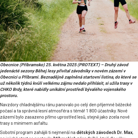
Obecnice (Příbramsko) 25. května 2025 (PROTEXT) – Druhý závod
jedenácté sezony Běhej lesy přivítal závodníky v novém zázemí v
Obecnici u Příbrami. Beznadějně zaplněná startovní listina, do které se
už několik týdnů kvůli velkému zájmu nedalo přihlásit, si užila trasy v
CHKO Brdy, které nabídly unikátní prostředí bývalého vojenského
prostoru.
Navzdory chladnějšímu ránu panovalo po celý den příjemné běžecké
počasí a ta správná lesní atmosféra s téměř 1 800 účastníky. Nové
zázemí bylo zasazeno přímo uprostřed lesů, stejně jako zcela nové
trasy s minimem asfaltu.
Sobotní program zahájili ti nejmenší na
dětských závodech Dr. Max
,