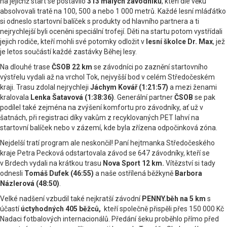
na jejichž start se postavilo
313 malých závodníků
, kteří dle věku
absolvovali tratě na 100, 500 a nebo 1 000 metrů. Každé lesní mláďátko
si odneslo startovní balíček s produkty od hlavního partnera a ti
nejrychlejší byli oceněni speciální trofejí. Děti na startu potom vystřídali
jejich rodiče, kteří mohli své potomky odložit v
lesní školce Dr. Max
, jež
je letos součástí každé zastávky Běhej lesy.
Na dlouhé trase
ČSOB 22 km
se závodníci po zaznění startovního
výstřelu vydali až na vrchol Tok, nejvyšší bod v celém Středočeském
kraji. Trasu zdolal nejrychleji
Jáchym Kovář (1:21:57)
a mezi ženami
kralovala
Lenka Šatavová (1:38:36)
. Generální partner
ČSOB
se pak
podílel také zejména na zvýšení komfortu pro závodníky, ať už v
šatnách, při registraci díky vakům z recyklovaných PET lahví na
startovní balíček nebo v zázemí, kde byla zřízena odpočinková zóna.
Nejdelší tratí program ale neskončil! Paní hejtmanka Středočeského
kraje Petra Pecková odstartovala závod se 647 závodníky, kteří se
v Brdech vydali na krátkou trasu
Nova Sport 12 km.
Vítězství si tady
odnesli
Tomáš Dufek (46:55)
a naše ostřílená běžkyně
Barbora
Názlerová (48:50)
.
Velké nadšení vzbudil také nejkratší závodní
PENNY.běh na 5 km
s
účastí
úctyhodných 405 běžců,
kteří společně přispěli přes 150 000 Kč
Nadaci fotbalových internacionálů. Předání šeku proběhlo přímo před