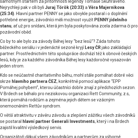
samotným startem za přítomnosti legendy Tomáše Skuhravého.
Nejrychleji pak v cíli byli
Juraj Török (20:33)
a
Věra Majernikova
(25:34)
. Hlavní partner PENNY se jako obvykle postaral i o doplnění
potřebné energie, závodníci měli možnost využít
PENNY jídelního
stanu
, ať už pro snídani, která jim byla poskytována zcela zdarma či pro
pozávodní oběd.
Co by to ale bylo za závody Běhej lesy “bez lesů”? Záda tohoto
běžeckého seriálu i v jedenácté sezoně kryjí
Lesy ČR
jako zakládající
partner. Prostřednictvím této spolupráce dochází též k obnově českých
lesů, kdy je za každého závodníka Běhej lesy každoročně vysazován
jeden strom.
Kdo se neúčastnil charitativního běhu, mohl stále pomáhat dobré věci
skrze
hlavního partnera ČEZ
, konkrétně pomocí aplikace “EPP
Pomáhej pohybem”, kterou účastníci dobře znají z předchozích sezon.
V Brdech se běhalo pro neziskovou organizaci Rett Community, z.s,
která pomáhá rodičům a zejména jejich dětem se vzácným
onemocněním Rettův syndrom.
O větší atraktivitu v závěru závodu a zlepšení zážitku všech závodníků
se postaral
hlavní partner Generali Investments
, který i na Brdech
zajistil kvalitní výsledkový servis.
Organizátoři děkují všem závodníkům a partnerům za výborné