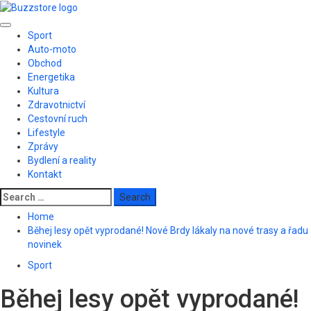
Skip
to
Primary
content
Sport
Menu
Auto-moto
Obchod
Energetika
Kultura
Zdravotnictví
Cestovní ruch
Lifestyle
Zprávy
Bydlení a reality
Kontakt
Search
for:
Home
Běhej lesy opět vyprodané! Nové Brdy lákaly na nové trasy a řadu
novinek
Sport
Běhej lesy opět vyprodané!