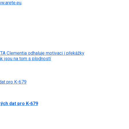
w.arete.eu
.
A Clementia odhaluje motivaci i překážky
 jsou na tom s plodností
dat pro K-679
ých dat pro K-679