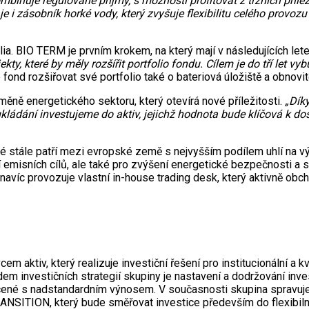
binuje regulované příjmy, s možností profitovat z tržních příle
i zásobník horké vody, který zvyšuje flexibilitu celého provozu
folia. BIO TERM je prvním krokem, na který mají v následujících l
kty, které by měly rozšířit portfolio fondu. Cílem je do tří let 
ond rozšiřovat své portfolio také o bateriová úložiště a obnovit
ěně energetického sektoru, který otevírá nové příležitosti.
„Dík
ukládání investujeme do aktiv, jejichž hodnota bude klíčová k do
ré stále patří mezi evropské země s nejvyšším podílem uhlí na vý
í emisních cílů, ale také pro zvýšení energetické bezpečnosti a 
d navíc provozuje vlastní in-house trading desk, který aktivně ob
 aktiv, který realizuje investiční řešení pro institucionální a k
m investičních strategií skupiny je nastavení a dodržování inves
yplacené s nadstandardním výnosem. V současnosti skupina sprav
ITION, který bude směřovat investice především do flexibilníc