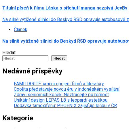
Titulní píseň k filmu Láska s příchutí manga nazpívá JeyBy
Na silně vytížené silnici do Beskyd ŘSD opravuje autobusové 
Článek
Na silně vytížené silnici do Beskyd ŘSD opravuje autobus
Hledat
Hledat
Nedávné příspěvky
FAMILIARITÉ: umění spojení filmů a literatury
Coolita představuje novou éru v indonéském vysílání
Zdraví seniorních koček: Neztrácejte pozornost
Unikátní design LEPAS L8 s leopardí estetikou
Dodávka tamoxifenu: PHOENIX zajišťuje léčbu v ČR
Kategorie