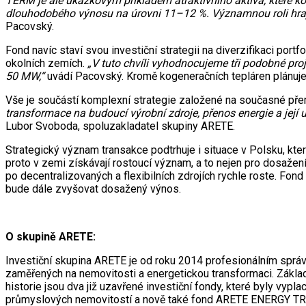
TERM je ale ukázkovým příkladem atraktivního aktiva, které kom
dlouhodobého výnosu na úrovni 11–12 %. Významnou roli hraje 
Pacovský.
Fond navíc staví svou investiční strategii na diverzifikaci port
okolních zemích.
„V tuto chvíli vyhodnocujeme tři podobné proje
50 MW,“
uvádí Pacovský. Kromě kogeneračních tepláren plánuje f
Vše je součástí komplexní strategie založené na současné přem
transformace na budoucí výrobní zdroje, přenos energie a její 
Lubor Svoboda, spoluzakladatel skupiny ARETE.
Strategický význam transakce podtrhuje i situace v Polsku, kte
proto v zemi získávají rostoucí význam, a to nejen pro dosažen
po decentralizovaných a flexibilních zdrojích rychle roste. Fon
bude dále zvyšovat dosažený výnos.
O skupině ARETE:
Investiční skupina ARETE je od roku 2014 profesionálním správcem
zaměřených na nemovitosti a energetickou transformaci. Základe
historie jsou dva již uzavřené investiční fondy, které byly v
průmyslových nemovitostí a nově také fond ARETE ENERGY TRANS