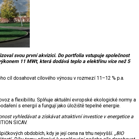
al svou první akvizici. Do portfolia vstupuje společnost
konem 11 MWt, která dodává teplo a elektřinu více než 5
jeho cíl dosahovat cílového výnosu v rozmezí 11–12 % p.a.
z a flexibilitu. Splňuje aktuální evropské ekologické normy a
aření s energií a fungují jako úložiště tepelné energie.
st vyhledávat a získávat atraktivní investice v energetice a
ITION SICAV.
ičkových obdobích, kdy je její cena na trhu nejvyšší.
„BIO