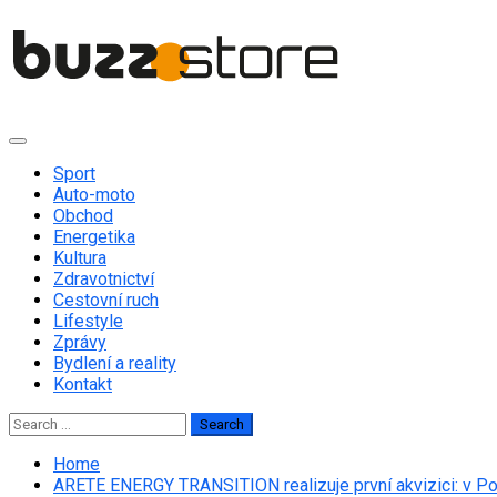
Skip
to
content
Primary
Menu
Sport
Auto-moto
Obchod
Energetika
Kultura
Zdravotnictví
Cestovní ruch
Lifestyle
Zprávy
Bydlení a reality
Kontakt
Search
for:
Home
ARETE ENERGY TRANSITION realizuje první akvizici: v P