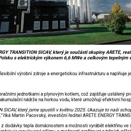
 TRANSITION SICAV, který je součástí skupiny ARETE, realizov
Polsku s elektrickým výkonem 6,6 MWe a celkovým tepelným vý
xibilní výrobní zdroje a energetickou infrastrukturu a naplňuje 
ími jednotkami a plynovým kotlem, což zajišťuje ustálený provo
kumulační nádrže na horkou vodu, které umožňují efektivní hospod
AV, který jsme spustili v květnu 2025. Ukazuje to naši schopno
,“
říká Martin Pacovský, investiční ředitel ARETE ENERGY TRANS
h z dodávky tepla domácnostem a možnosti vyrábět elektřinu ve šp