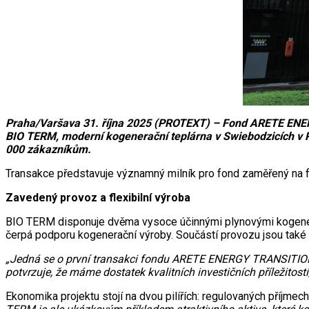
Praha/Varšava 31. října 2025 (PROTEXT) – Fond ARETE ENERGY
BIO TERM, moderní kogenerační teplárna v Swiebodzicích v 
000 zákazníkům.
Transakce představuje významný milník pro fond zaměřený na fle
Zavedený provoz a flexibilní výroba
BIO TERM disponuje dvěma vysoce účinnými plynovými kogeneračn
čerpá podporu kogenerační výroby. Součástí provozu jsou také a
„Jedná se o první transakci fondu ARETE ENERGY TRANSITION SIC
potvrzuje, že máme dostatek kvalitních investičních příležitostí
Ekonomika projektu stojí na dvou pilířích: regulovaných příjmec