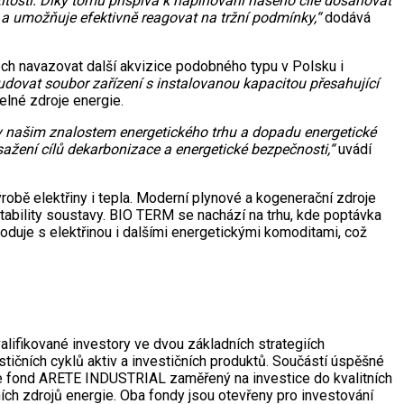
žitostí. Díky tomu přispívá k naplňování našeho cíle dosahovat
 a umožňuje efektivně reagovat na tržní podmínky,“
dodává
etech navazovat další akvizice podobného typu v Polsku i
vybudovat soubor zařízení s instalovanou kapacitou přesahující
elné zdroje energie.
y našim znalostem energetického trhu a dopadu energetické
sažení cílů dekarbonizace a energetické bezpečnosti,“
uvádí
robě elektřiny i tepla. Moderní plynové a kogenerační zdroje
stability soustavy. BIO TERM se nachází na trhu, kde poptávka
choduje s elektřinou i dalšími energetickými komoditami, což
valifikované investory ve dvou základních strategiích
tičních cyklů aktiv a investičních produktů. Součástí úspěšné
uje fond ARETE INDUSTRIAL zaměřený na investice do kvalitních
h zdrojů energie. Oba fondy jsou otevřeny pro investování