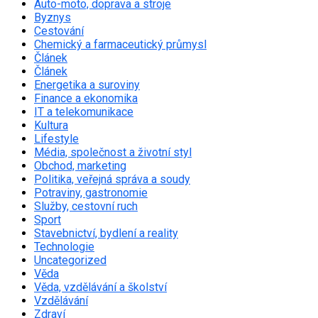
Auto-moto, doprava a stroje
Byznys
Cestování
Chemický a farmaceutický průmysl
Článek
Článek
Energetika a suroviny
Finance a ekonomika
IT a telekomunikace
Kultura
Lifestyle
Média, společnost a životní styl
Obchod, marketing
Politika, veřejná správa a soudy
Potraviny, gastronomie
Služby, cestovní ruch
Sport
Stavebnictví, bydlení a reality
Technologie
Uncategorized
Věda
Věda, vzdělávání a školství
Vzdělávání
Zdraví