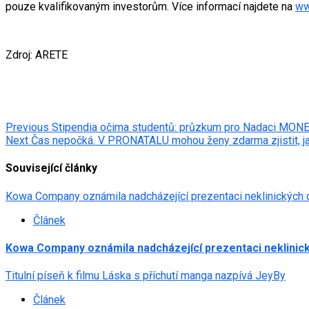
pouze kvalifikovaným investorům. Více informací najdete na
ww
Zdroj: ARETE
Post
Previous
Stipendia očima studentů: průzkum pro Nadaci MONET
Next
Čas nepočká. V PRONATALU mohou ženy zdarma zjistit, jak
navigation
Související články
Kowa Company oznámila nadcházející prezentaci neklinických 
Článek
Kowa Company oznámila nadcházející prezentaci neklinick
Titulní píseň k filmu Láska s příchutí manga nazpívá JeyBy
Článek