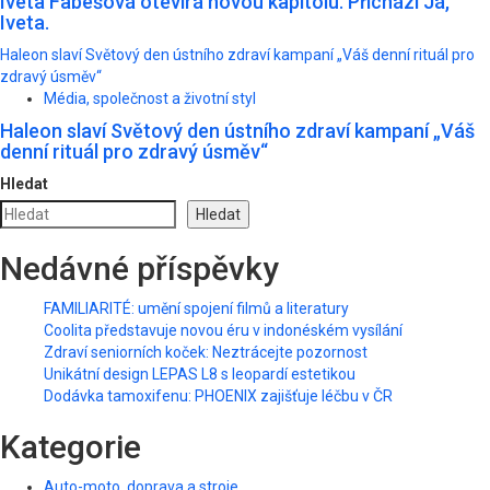
Iveta Fabešová otevírá novou kapitolu. Přichází Já,
Iveta.
Haleon slaví Světový den ústního zdraví kampaní „Váš denní rituál pro
zdravý úsměv“
Média, společnost a životní styl
Haleon slaví Světový den ústního zdraví kampaní „Váš
denní rituál pro zdravý úsměv“
Hledat
Hledat
Nedávné příspěvky
FAMILIARITÉ: umění spojení filmů a literatury
Coolita představuje novou éru v indonéském vysílání
Zdraví seniorních koček: Neztrácejte pozornost
Unikátní design LEPAS L8 s leopardí estetikou
Dodávka tamoxifenu: PHOENIX zajišťuje léčbu v ČR
Kategorie
Auto-moto, doprava a stroje