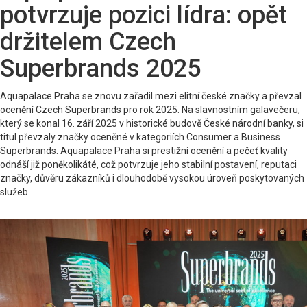
potvrzuje pozici lídra: opět
držitelem Czech
Superbrands 2025
Aquapalace Praha se znovu zařadil mezi elitní české značky a převzal
ocenění Czech Superbrands pro rok 2025. Na slavnostním galavečeru,
který se konal 16. září 2025 v historické budově České národní banky, si
titul převzaly značky oceněné v kategoriích Consumer a Business
Superbrands. Aquapalace Praha si prestižní ocenění a pečeť kvality
odnáší již poněkolikáté, což potvrzuje jeho stabilní postavení, reputaci
značky, důvěru zákazníků i dlouhodobě vysokou úroveň poskytovaných
služeb.