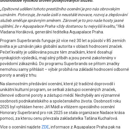
dlouhodobě vysokou úroveň poskytovaných služeb.
„Opětovné udělení tohoto prestižního ocenění je pro nás obrovským
uznáním. Potvrzuje, že naše úsilí o neustálé inovace, rozvoj a zlepšování
služeb směřuje správným směrem. Zároveň je to pro naše hosty jasné
ujištění, že v Aquapalace Praha vždy dostanou tu nejvyšší kvalitu,“
říká
Vladana Horáková, generální ředitelka Aquapalace Praha.
Program Superbrands funguje již více než 30 let a působí v 85 zemích
světa a je uznáván jako globální autorita v oblasti hodnocení značek.
Pečeť kvality je udělována pouze těm značkám, které dosahují
vynikajících výsledků, mají silný příběh a jsou pevně zakořeněny v
povědomí zákazníků. Do programu Superbrands se přitom značky
nemohou samy přihlásit – výběr probíhá na základě hodnocení odborné
poroty a analýz trhu.
Na slavnostním předávání ocenění, které již tradičně doprovodil i
unikátní kulturní program, se setkali zástupci oceněných značek,
členové odborné poroty a zástupci médií. Nechyběly ani významné
osobnosti podnikatelského a společenského života. Osobností roku
2025 byl vyhlášen herec Jiří Mádl a vítězem speciálního ocenění
Honorary Superbrand pro rok 2025 se stala organizace Nadace krása
pomoci, za kterou cenu převzala zakladatelka Taťána Kuchařová.
Více o ocenění najdete
ZDE
, informace z Aquapalace Praha pak na