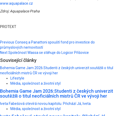
www.aquapalace.cz
Zdroj: Aquapalace Praha
PROTEXT
Post
Previous
Conseq a Panattoni spouští fond pro investice do
průmyslových nemovitostí
navigation
Next
Společnost Wassa se stěhuje do Logicor Příšovice
Související články
Bohemia Game Jam 2026:Studenti z českých univerzit soutěžili o titul
neoficiálních mistrů ČR ve vývoji her
Lifestyle
Média, společnost a životní styl
Bohemia Game Jam 2026:Studenti z českých univerzit
soutěžili o titul neoficiálních mistrů ČR ve vývoji her
Iveta Fabešová otevírá novou kapitolu. Přichází Já, Iveta.
Média, společnost a životní styl