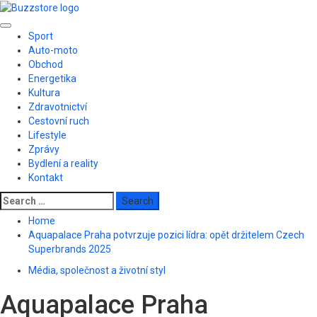
Skip
to
Primary
content
Sport
Menu
Auto-moto
Obchod
Energetika
Kultura
Zdravotnictví
Cestovní ruch
Lifestyle
Zprávy
Bydlení a reality
Kontakt
Search
for:
Home
Aquapalace Praha potvrzuje pozici lídra: opět držitelem Czech
Superbrands 2025
Média, společnost a životní styl
Aquapalace Praha