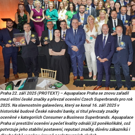
Praha 22. září 2025 (PROTEXT) – Aquapalace Praha se znovu zařadil
mezi elitní české značky a převzal ocenění Czech Superbrands pro rok
2025. Na slavnostním galavečeru, který se konal 16. září 2025 v
historické budově České národní banky, si titul převzaly značky
oceněné v kategoriích Consumer a Business Superbrands. Aquapalace
Praha si prestižní ocenění a pečeť kvality odnáší již poněkolikáté, což
potvrzuje jeho stabilní postavení, reputaci značky, důvěru zákazníků i