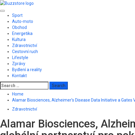
Skip
to
Primary
content
Sport
Menu
Auto-moto
Obchod
Energetika
Kultura
Zdravotnictví
Cestovní ruch
Lifestyle
Zprávy
Bydlení a reality
Kontakt
Search
for:
Home
Alamar Biosciences, Alzheimer’s Disease Data Initiative a Gates
Zdravotnictví
Alamar Biosciences, Alzheim