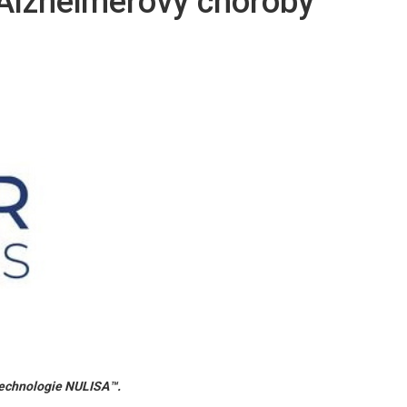
 Alzheimerovy choroby
 technologie NULISA™.