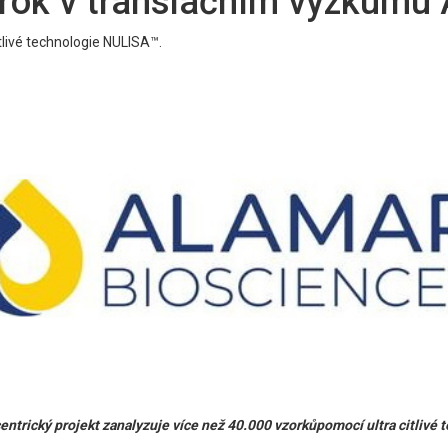
okrok v translačním výzkumu
tlivé technologie NULISA™.
trický projekt zanalyzuje více než 40.000 vzorkůpomocí ultra citlivé