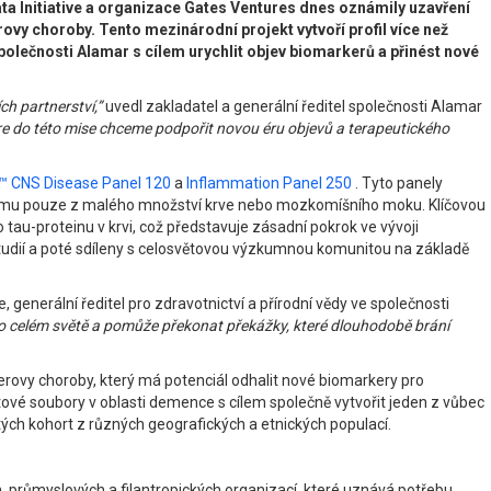
a Initiative a organizace Gates Ventures dnes oznámily uzavření
ovy choroby. Tento mezinárodní projekt vytvoří profil více než
olečnosti Alamar s cílem urychlit objev biomarkerů a přinést nové
h partnerství,”
uvedl zakladatel a generální ředitel společnosti Alamar
ure do této mise chceme podpořit novou éru objevů a terapeutického
™ CNS Disease Panel 120
a
Inflammation Panel 250
. Tyto panely
ystému pouze z malého množství krve nebo mozkomíšního moku. Klíčovou
tau-proteinu v krvi, což představuje zásadní pokrok ve vývoji
tudií a poté sdíleny s celosvětovou výzkumnou komunitou na základě
, generální ředitel pro zdravotnictví a přírodní vědy ve společnosti
po celém světě a pomůže překonat překážky, které dlouhodobě brání
erovy choroby, který má potenciál odhalit nové biomarkery pro
tové soubory v oblasti demence s cílem společně vytvořit jeden z vůbec
ch kohort z různých geografických a etnických populací.
h, průmyslových a filantropických organizací, které uznává potřebu