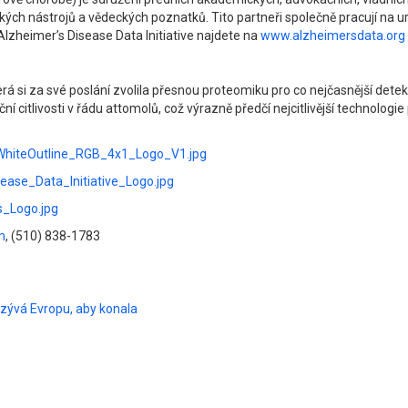
kých nástrojů a vědeckých poznatků. Tito partneři společně pracují na u
lzheimer’s Disease Data Initiative najdete na
www.alzheimersdata.org
erá si za své poslání zvolila přesnou proteomiku pro co nejčasnější de
í citlivosti v řádu attomolů, což výrazně předčí nejcitlivější technolog
hiteOutline_RGB_4x1_Logo_V1.jpg
ase_Data_Initiative_Logo.jpg
s_Logo.jpg
m
, (510) 838-1783
zývá Evropu, aby konala