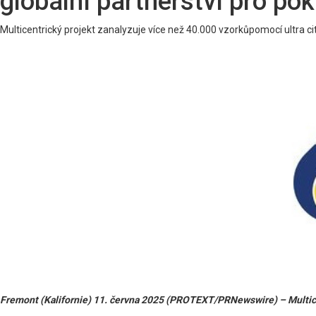
globální partnerství pro p
Multicentrický projekt zanalyzuje více než 40.000 vzorkůpomocí ultra ci
Fremont (Kalifornie) 11. června 2025 (PROTEXT/PRNewswire) – Multicen