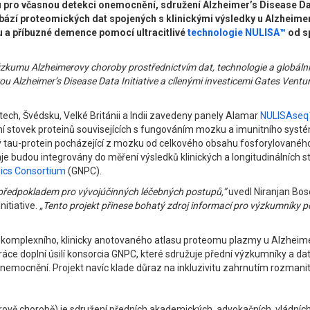
 pro včasnou detekci onemocnění, sdružení Alzheimer’s Disease Dat
abází proteomických dat spojených s klinickými výsledky u Alzheimer
 a příbuzné demence pomocí ultracitlivé
technologie NULISA™
od sp
zkumu Alzheimerovy choroby prostřednictvím dat, technologie a globálníc
ou Alzheimer’s Disease Data Initiative a cílenými investicemi Gates Vent
ech, Švédsku, Velké Británii a Indii zavedeny panely Alamar
NULISAseq
ěření stovek proteinů souvisejících s fungováním mozku a imunitního s
ný tau-protein pocházející z mozku od celkového obsahu fosforylovaného 
 budou integrovány do měření výsledků klinických a longitudinálních s
mics Consortium
(GNPC).
předpokladem pro vývojúčinných léčebných postupů,”
uvedl Niranjan Bose
nitiative.
„Tento projekt přinese bohatý zdroj informací pro výzkumníky 
ení komplexního, klinicky anotovaného atlasu proteomu plazmy u Alzheim
áce doplní úsilí konsorcia GNPC, které sdružuje přední výzkumníky a da
mocnění. Projekt navíc klade důraz na inkluzivitu zahrnutím rozmanitý
imerově chorobě) je sdružení předních akademických, advokačních, vládníc