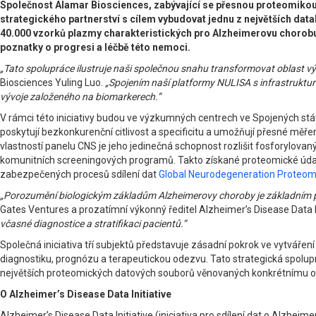
Společnost Alamar Biosciences, zabývající se přesnou proteomikou
strategického partnerství s cílem vybudovat jednu z největších dat
40.000 vzorků plazmy charakteristických pro Alzheimerovu chorobu
poznatky o progresi a léčbě této nemoci.
„Tato spolupráce ilustruje naši společnou snahu transformovat oblast vý
Biosciences Yuling Luo.
„Spojením naší platformy NULISA s infrastruktur
vývoje založeného na biomarkerech.”
V rámci této iniciativy budou ve výzkumných centrech ve Spojených stát
poskytují bezkonkurenční citlivost a specificitu a umožňují přesné m
vlastností panelu CNS je jeho jedinečná schopnost rozlišit fosforylova
komunitních screeningových programů. Takto získané proteomické údaje
zabezpečených procesů sdílení dat
Global Neurodegeneration Proteo
„Porozumění biologickým základům Alzheimerovy choroby je základním 
Gates Ventures a prozatímní výkonný ředitel Alzheimer’s Disease Data I
včasné diagnostice a stratifikaci pacientů.”
Společná iniciativa tří subjektů představuje zásadní pokrok ve vytvář
diagnostiku, prognózu a terapeutickou odezvu. Tato strategická spolupr
největších proteomických datových souborů věnovaných konkrétnímu one
O Alzheimer’s Disease Data Initiative
Alzheimer’s Disease Data Initiative (iniciativa pro sdílení dat o Alzhe