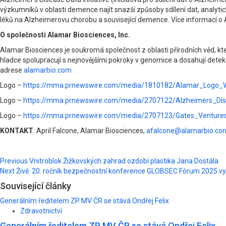
výzkumníků v oblasti demence najít snazší způsoby sdílení dat, analytic
léků na Alzheimerovu chorobu a související demence. Více informací o A
O společnosti Alamar Biosciences, Inc.
Alamar Biosciences je soukromá společnost z oblasti přírodních věd, kt
hladce spolupracují s nejnovějšími pokroky v genomice a dosahují detekčn
adrese
alamarbio.com
Logo –
https://mma.prnewswire.com/media/1810182/Alamar_Logo_W
Logo –
https://mma.prnewswire.com/media/2707122/Alzheimers_Dise
Logo –
https://mma.prnewswire.com/media/2707123/Gates_Venture
KONTAKT
: April Falcone, Alamar Biosciences,
afalcone@alamarbio.co
Post
Previous
Vnitroblok Žižkovských zahrad ozdobí plastika Jana Dostála
Next
Živě: 20. ročník bezpečnostní konference GLOBSEC Fórum 2025 vy
navigation
Související články
Generálním ředitelem ZP MV ČR se stává Ondřej Felix
Zdravotnictví
Generálním ředitelem ZP MV ČR se stává Ondřej Felix