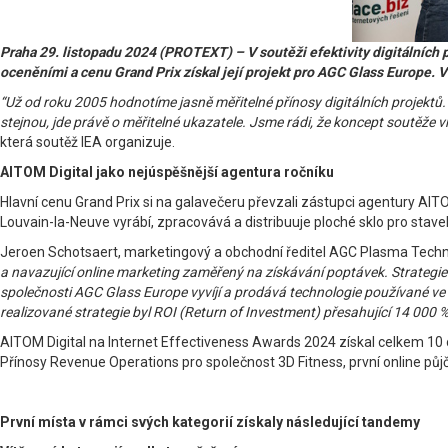
Praha 29. listopadu 2024 (PROTEXT) – V soutěži efektivity digitálních p
oceněními a cenu Grand Prix získal její projekt pro AGC Glass Europe. V
“Už od roku 2005 hodnotíme jasně měřitelné přínosy digitálních projektů. 
stejnou, jde právě o měřitelné ukazatele. Jsme rádi, že koncept soutěže vníma
která soutěž IEA organizuje.
AITOM Digital jako nejúspěšnější agentura ročníku
Hlavní cenu Grand Prix si na galavečeru převzali zástupci agentury AIT
Louvain-la-Neuve vyrábí, zpracovává a distribuuje ploché sklo pro staveb
Jeroen Schotsaert, marketingový a obchodní ředitel AGC Plasma Techno
a navazující online marketing zaměřený na získávání poptávek. Strateg
společnosti AGC Glass Europe vyvíjí a prodává technologie používané ve 
realizované strategie byl ROI (Return of Investment) přesahující 14 000 %
AITOM Digital na Internet Effectiveness Awards 2024 získal celkem 10 oc
Přínosy Revenue Operations pro společnost 3D Fitness, první online 
První místa v rámci svých kategorií získaly následující tandemy