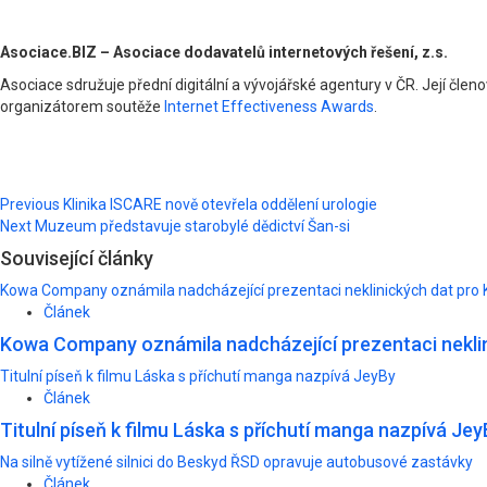
Asociace.BIZ – Asociace dodavatelů internetových řešení, z.s.
Asociace sdružuje přední digitální a vývojářské agentury v ČR. Její členov
organizátorem soutěže
Internet Effectiveness Awards
.
Post
Previous
Klinika ISCARE nově otevřela oddělení urologie
Next
Muzeum představuje starobylé dědictví Šan-si
navigation
Související články
Kowa Company oznámila nadcházející prezentaci neklinických dat pro 
Článek
Kowa Company oznámila nadcházející prezentaci neklin
Titulní píseň k filmu Láska s příchutí manga nazpívá JeyBy
Článek
Titulní píseň k filmu Láska s příchutí manga nazpívá Jey
Na silně vytížené silnici do Beskyd ŘSD opravuje autobusové zastávky
Článek