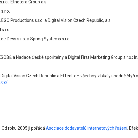
r.o., Etnetera Group a.s.
.r.o.
EGO Productions s.r.o. a Digital Vision Czech Republic, a.s.
s.r.o.
ee Devs s.r.o. a Spring Systems s.r.o.
BĚ a Nadace České spořitelny a Digital First Marketing Group s.r.o.; Ins
igital Vision Czech Republic a Effectix – všechny získaly shodně čtyři o
.cz/
.
. Od roku 2005 ji pořádá
Asociace dodavatelů internetových řešení
. Efe