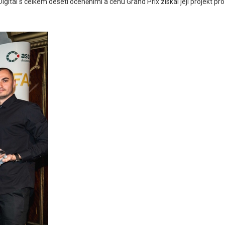
igital s celkem deseti oceněními a cenu Grand Prix získal její projekt pro