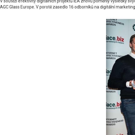
V soutěži efektivity digitálních projektů IEA znovu poměřily výsledky svýc
AGC Glass Europe. V porotě zasedlo 16 odborníků na digitální marketing