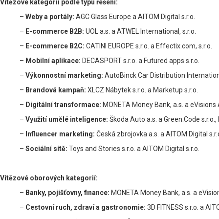
Vítězové kategorií podle typu řešení:
–
Weby a portály:
AGC Glass Europe a AITOM Digital s.r.o.
–
E-commerce B2B:
UOL a.s. a ATWEL International, s.r.o.
–
E-commerce B2C:
CATINI EUROPE s.r.o. a Effectix.com, s.r.o.
–
Mobilní aplikace:
DECASPORT s.r.o. a Futured apps s.r.o.
–
Výkonnostní marketing:
AutoBinck Car Distribution Internationa
–
Brandová kampaň:
XLCZ Nábytek s.r.o. a Marketup s.r.o.
–
Digitální transformace:
MONETA Money Bank, a.s. a eVisions Ad
–
Využití umělé inteligence:
Škoda Auto a.s. a Green:Code s.r.o.,
–
Influencer marketing:
Česká zbrojovka a.s. a AITOM Digital s.r.
–
Sociální sítě:
Toys and Stories s.r.o. a AITOM Digital s.r.o.
Vítězové oborových kategorií:
–
Banky, pojišťovny, finance:
MONETA Money Bank, a.s. a eVisions
–
Cestovní ruch, zdraví a gastronomie:
3D FITNESS s.r.o. a AITOM