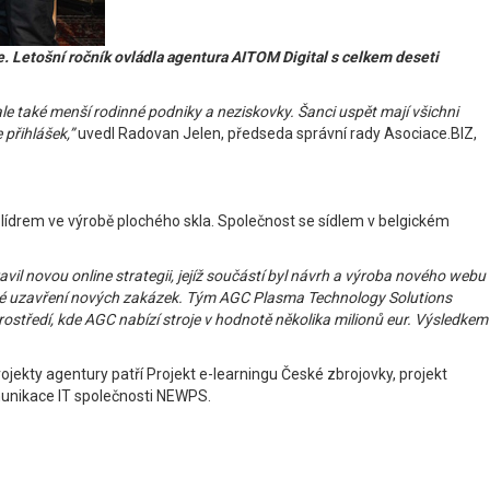
e. Letošní ročník ovládla agentura AITOM Digital s celkem deseti
ale také menší rodinné podniky a neziskovky. Šanci uspět mají všichni
 přihlášek,”
uvedl Radovan Jelen, předseda správní rady Asociace.BIZ,
 lídrem ve výrobě plochého skla. Společnost se sídlem v belgickém
avil novou online strategii, jejíž součástí byl návrh a výroba nového webu
edné uzavření nových zakázek. Tým AGC Plasma Technology Solutions
ostředí, kde AGC nabízí stroje v hodnotě několika milionů eur. Výsledkem
jekty agentury patří Projekt e-learningu České zbrojovky, projekt
munikace IT společnosti NEWPS.