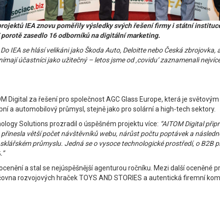
rojektů IEA znovu poměřily výsledky svých řešení firmy i státní instituc
 porotě zasedlo 16 odborníků na digitální marketing.
Do IEA se hlásí velikáni jako Škoda Auto, Deloitte nebo Česká zbrojovka, 
jí účastníci jako užitečný –⁠⁠⁠⁠⁠⁠ letos jsme od ‚covidu‘ zaznamenali nejvíce
OM Digital za řešení pro společnost AGC Glass Europe, která je světovým
ní a automobilový průmysl, stejně jako pro solární a high-tech sektory.
logy Solutions prozradil o úspěšném projektu více:
“AITOM Digital připr
ie přinesla větší počet návštěvníků webu, nárůst počtu poptávek a násl
sklářském průmyslu. Jedná se o vysoce technologické prostředí, o B2B pr
.”
enění a stal se nejúspěšnější agenturou ročníku. Mezi další oceněné pro
půjčovna rozvojových hraček TOYS AND STORIES a autentická firemní ko