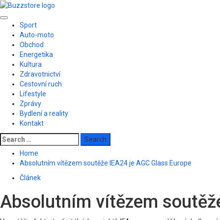
Skip
to
Primary
content
Sport
Menu
Auto-moto
Obchod
Energetika
Kultura
Zdravotnictví
Cestovní ruch
Lifestyle
Zprávy
Bydlení a reality
Kontakt
Search
for:
Home
Absolutním vítězem soutěže IEA24 je AGC Glass Europe
Článek
Absolutním vítězem soutěž