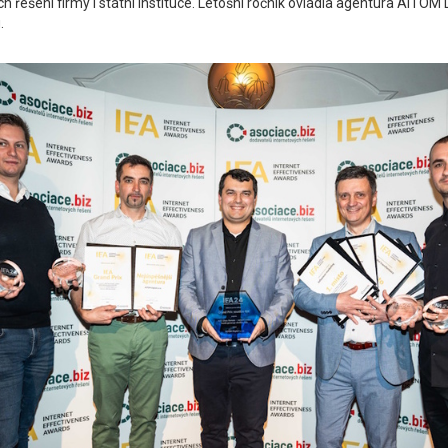
h řešení firmy i státní instituce. Letošní ročník ovládla agentura AITOM D
.