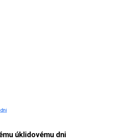
 dni
vému úklidovému dni