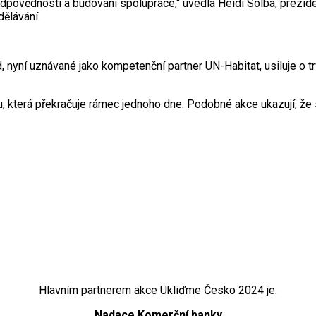
dpovědnosti a budování spolupráce,“ uvedla Heidi Solba, preziden
ělávání.
ld, nyní uznávané jako kompetenční partner UN-Habitat, usiluje o
tou, která překračuje rámec jednoho dne. Podobné akce ukazují, 
Hlavním partnerem akce Ukliďme Česko 2024 je:
Nadace Komerční banky