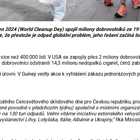
2024 (World Cleanup Day) spojil miliony dobrovolníků ze 191 z
, že přestože je odpad globální problém, jeho řešení začíná l
o více než 400.000 lidí. V USA se zapojily přes 2 miliony dobrov
dobrovolníci odstranili 14,3 milionu nedopalků cigaret, čímž zabr
úrovni. V Guineji vedly akce k vyhlášení zákazu jednorázových 
globálního Celosvětového úklidového dne pro Českou republiku, pr
jené povodně v předchozím týdnu) společně s místními organizát
 na 130 tun odpadů. Velmi vítáme iniciativu estonského velvyslan
slanectví Litvy, Lotyšska, Itálie, Albánie a Ukrajiny,“
říká Miros