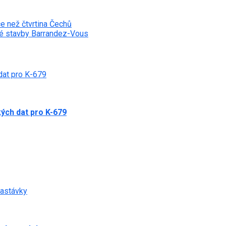
e než čtvrtina Čechů
bé stavby Barrandez-Vous
dat pro K-679
ých dat pro K-679
zastávky