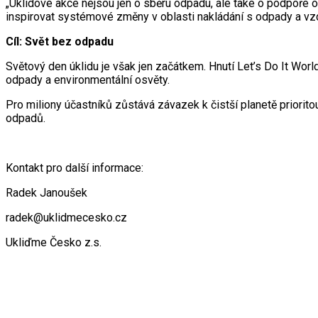
„Úklidové akce nejsou jen o sběru odpadu, ale také o podpoře o
inspirovat systémové změny v oblasti nakládání s odpady a vzd
Cíl: Svět bez odpadu
Světový den úklidu je však jen začátkem. Hnutí Let’s Do It Wor
odpady a environmentální osvěty.
Pro miliony účastníků zůstává závazek k čistší planetě priori
odpadů.
Kontakt pro další informace:
Radek Janoušek
radek@uklidmecesko.cz
Ukliďme Česko z.s.