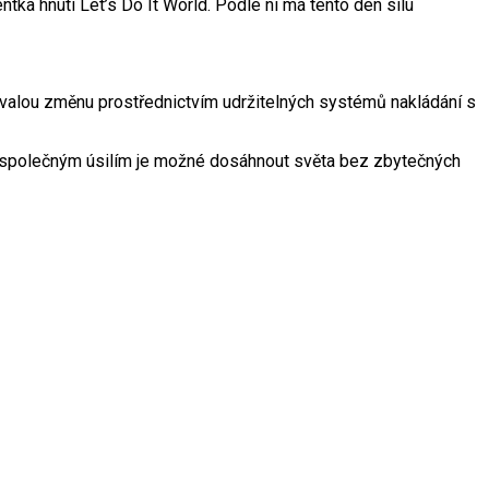
tka hnutí Let’s Do It World. Podle ní má tento den sílu
 trvalou změnu prostřednictvím udržitelných systémů nakládání s
že společným úsilím je možné dosáhnout světa bez zbytečných