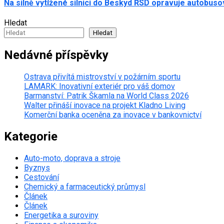
Na silně vytížené silnici do Beskyd ŘSD opravuje autobus
Hledat
Hledat
Nedávné příspěvky
Ostrava přivítá mistrovství v požárním sportu
LAMARK: Inovativní exteriér pro váš domov
Barmanství: Patrik Škamla na World Class 2026
Walter přináší inovace na projekt Kladno Living
Komerční banka oceněna za inovace v bankovnictví
Kategorie
Auto-moto, doprava a stroje
Byznys
Cestování
Chemický a farmaceutický průmysl
Článek
Článek
Energetika a suroviny