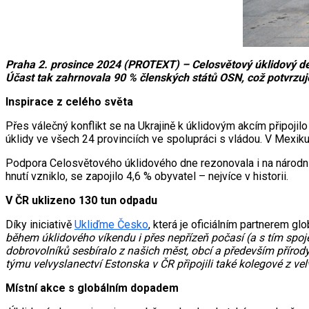
Praha 2. prosince 2024 (PROTEXT) – Celosvětový úklidový den 
Účast tak zahrnovala 90 % členských států OSN, což potvrzuje
Inspirace z celého světa
Přes válečný konflikt se na Ukrajině k úklidovým akcím připojil
úklidy ve všech 24 provinciích ve spolupráci s vládou. V Mexiku 
Podpora Celosvětového úklidového dne rezonovala i na národní 
hnutí vzniklo, se zapojilo 4,6 % obyvatel – nejvíce v historii.
V ČR uklizeno 130 tun odpadu
Díky iniciativě
Ukliďme Česko
, která je oficiálním partnerem 
během úklidového víkendu i přes nepřízeň počasí (a s tím spo
dobrovolníků sesbíralo z našich měst, obcí a především přírody
týmu velvyslanectví Estonska v ČR připojili také kolegové z velvy
Místní akce s globálním dopadem