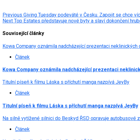
Post
Previous
Giving Tuesday podeváté v Česku. Zapojit se chce víc
Next
Top Estates představuje nové byty a slaví dokončení hru
navigation
Související články
Kowa Company oznámila nadcházející prezentaci neklinických 
Článek
Kowa Company oznámila nadcházející prezentaci neklinick
Titulní píseň k filmu Láska s příchutí manga nazpívá JeyBy
Článek
Titulní píseň k filmu Láska s příchutí manga nazpívá JeyBy
Na silně vytížené silnici do Beskyd ŘSD opravuje autobusové 
Článek