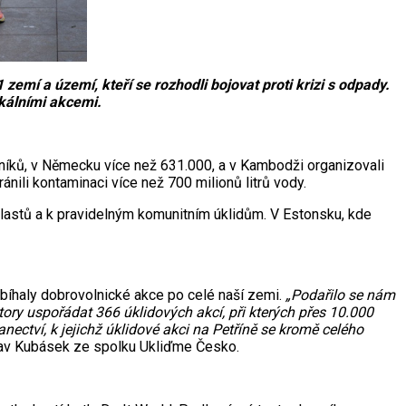
emí a území, kteří se rozhodli bojovat proti krizi s odpady.
okálními akcemi.
olníků, v Německu více než 631.000, a v Kambodži organizovali
ánili kontaminaci více než 700 milionů litrů vody.
plastů a k pravidelným komunitním úklidům. V Estonsku, kde
obíhaly dobrovolnické akce po celé naší zemi.
„Podařilo se nám
ory uspořádat 366 úklidových akcí, při kterých přes 10.000
ectví, k jejichž úklidové akci na Petříně se kromě celého
lav Kubásek ze spolku Ukliďme Česko.