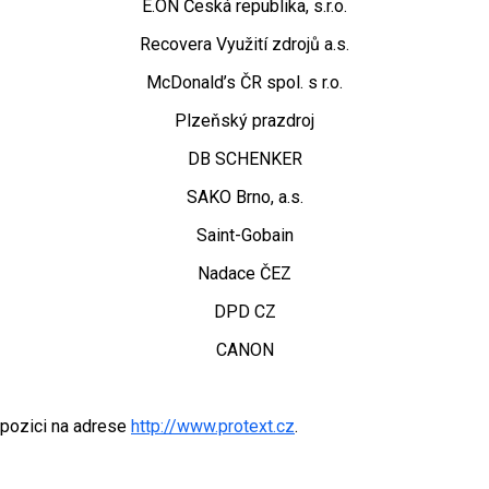
E.ON Česká republika, s.r.o.
Recovera Využití zdrojů a.s.
McDonald’s ČR spol. s r.o.
Plzeňský prazdroj
DB SCHENKER
SAKO Brno, a.s.
Saint-Gobain
Nadace ČEZ
DPD CZ
CANON
spozici na adrese
http://www.protext.cz
.