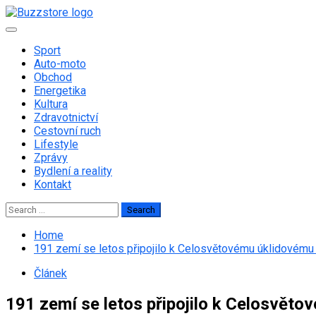
Skip
to
Primary
content
Menu
Sport
Auto-moto
Obchod
Energetika
Kultura
Zdravotnictví
Cestovní ruch
Lifestyle
Zprávy
Bydlení a reality
Kontakt
Search
for:
Home
191 zemí se letos připojilo k Celosvětovému úklidovému
Článek
191 zemí se letos připojilo k Celosvěto