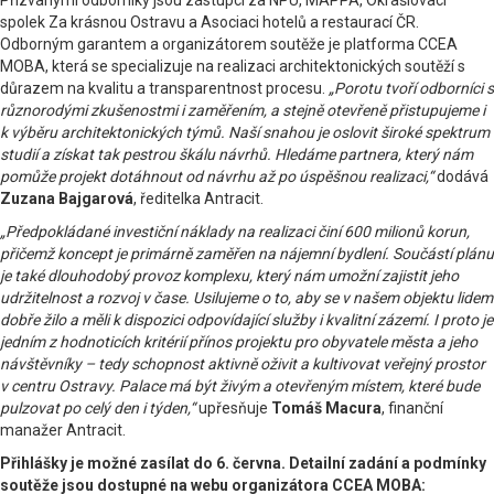
Přizvanými odborníky jsou zástupci za NPÚ, MAPPA, Okrašlovací
spolek Za krásnou Ostravu a Asociaci hotelů a restaurací ČR.
Odborným garantem a organizátorem soutěže je platforma CCEA
MOBA, která se specializuje na realizaci architektonických soutěží s
důrazem na kvalitu a transparentnost procesu.
„Porotu tvoří odborníci s
různorodými zkušenostmi i zaměřením, a stejně otevřeně přistupujeme i
k výběru architektonických týmů. Naší snahou je oslovit široké spektrum
studií a získat tak pestrou škálu návrhů. Hledáme partnera, který nám
pomůže projekt dotáhnout od návrhu až po úspěšnou realizaci,“
dodává
Zuzana Bajgarová
, ředitelka Antracit.
„Předpokládané investiční náklady na realizaci činí 600 milionů korun,
přičemž koncept je primárně zaměřen na nájemní bydlení. Součástí plánu
je také dlouhodobý provoz komplexu, který nám umožní zajistit jeho
udržitelnost a rozvoj v čase. Usilujeme o to, aby se v našem objektu lidem
dobře žilo a měli k dispozici odpovídající služby i kvalitní zázemí. I proto je
jedním z hodnoticích kritérií přínos projektu pro obyvatele města a jeho
návštěvníky – tedy schopnost aktivně oživit a kultivovat veřejný prostor
v centru Ostravy. Palace má být živým a otevřeným místem, které bude
pulzovat po celý den i týden,“
upřesňuje
Tomáš Macura
, finanční
manažer Antracit.
Přihlášky je možné zasílat do 6. června. Detailní zadání a podmínky
soutěže jsou dostupné na webu organizátora CCEA MOBA: