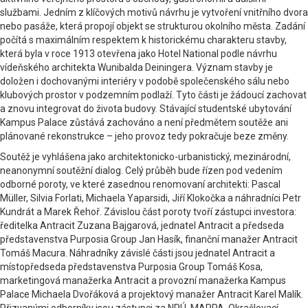
službami. Jedním z klíčových motivů návrhu je vytvoření vnitřního dvora
nebo pasáže, která propojí objekt se strukturou okolního města. Zadání
počítá s maximálním respektem k historickému charakteru stavby,
která byla v roce 1913 otevřena jako Hotel National podle návrhu
vídeňského architekta Wunibalda Deiningera. Význam stavby je
doložen i dochovanými interiéry v podobě společenského sálu nebo
klubových prostor v podzemním podlaží. Tyto části je žádoucí zachovat
a znovu integrovat do života budovy. Stávající studentské ubytování
Kampus Palace zůstává zachováno a není předmětem soutěže ani
plánované rekonstrukce – jeho provoz tedy pokračuje beze změny.
Soutěž je vyhlášena jako architektonicko-urbanistický, mezinárodní,
neanonymní soutěžní dialog. Celý průběh bude řízen pod vedením
odborné poroty, ve které zasednou renomovaní architekti: Pascal
Müller, Silvia Forlati, Michaela Yaparsidi, Jiří Klokočka a náhradníci Petr
Kundrát a Marek Řehoř. Závislou část poroty tvoří zástupci investora:
ředitelka Antracit Zuzana Bajgarová, jednatel Antracit a předseda
představenstva Purposia Group Jan Hasík, finanční manažer Antracit
Tomáš Macura. Náhradníky závislé části jsou jednatel Antracit a
místopředseda představenstva Purposia Group Tomáš Kosa,
marketingová manažerka Antracit a provozní manažerka Kampus
Palace Michaela Dvořáková a projektový manažer Antracit Karel Malík.