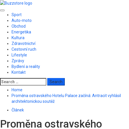
Skip
to
Primary
content
Sport
Menu
Auto-moto
Obchod
Energetika
Kultura
Zdravotnictví
Cestovní ruch
Lifestyle
Zprávy
Bydlení a reality
Kontakt
Search
for:
Home
Proměna ostravského Hotelu Palace začíná: Antracit vyhlásil
architektonickou soutěž
Článek
Proměna ostravského