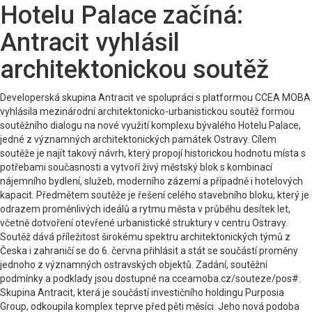
Hotelu Palace začíná:
Antracit vyhlásil
architektonickou soutěž
Developerská skupina Antracit ve spolupráci s platformou CCEA MOBA
vyhlásila mezinárodní architektonicko-urbanistickou soutěž formou
soutěžního dialogu na nové využití komplexu bývalého Hotelu Palace,
jedné z významných architektonických památek Ostravy. Cílem
soutěže je najít takový návrh, který propojí historickou hodnotu místa s
potřebami současnosti a vytvoří živý městský blok s kombinací
nájemního bydlení, služeb, moderního zázemí a případně i hotelových
kapacit. Předmětem soutěže je řešení celého stavebního bloku, který je
odrazem proměnlivých ideálů a rytmu města v průběhu desítek let,
včetně dotvoření otevřené urbanistické struktury v centru Ostravy.
Soutěž dává příležitost širokému spektru architektonických týmů z
Česka i zahraničí se do 6. června přihlásit a stát se součástí proměny
jednoho z významných ostravských objektů. Zadání, soutěžní
podmínky a podklady jsou dostupné na cceamoba.cz/souteze/pos#.
Skupina Antracit, která je součástí investičního holdingu Purposia
Group, odkoupila komplex teprve před pěti měsíci. Jeho nová podoba