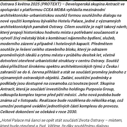
Ostrava 5 května 2025 (PROTEXT) – Developerská skupina Antracit ve
spolupráci s platformou CCEA MOBA vyhlásila mezinárodní
architektonicko-urbanistickou soutěž formou soutěžního dialogu na
nové využití komplexu bývalého Hotelu Palace, jedné z významných
architektonických památek Ostravy. Cílem soutěže je najít takový návrh,
který propojí historickou hodnotu místa s potřebami současnosti a
vytvoří živý městský blok s kombinací nájemního bydlení, služeb,
moderního zázemí a případně i hotelových kapacit. Předmětem
soutěže je řešení celého stavebního bloku, který je odrazem
proměnlivých ideálů a rytmu města v průběhu desítek let, včetně
dotvoření otevřené urbanistické struktury v centru Ostravy. Soutěž
dává příležitost širokému spektru architektonických týmů z Česka i
zahraničí se do 6. června přihlásit a stát se součástí proměny jednoho z
významných ostravských objektů. Zadání, soutěžní podmínky a
podklady jsou dostupné na cceamoba.cz/souteze/pos#. Skupina
Antracit, která je součástí investičního holdingu Purposia Group,
odkoupila komplex teprve před pěti měsíci. Jeho nová podoba bude
známa už v listopadu. Realizace bude rozdělena do několika etap, což
umožní postupné uvádění jednotlivých částí komplexu do provozu.
Celkové dokončení se očekává v roce 2030.
„Hotel Palace má šanci se opět stát součástí života Ostravy – místem,
které bude otevřené a živé. Věříme, že díky soutěžnímu dialogu