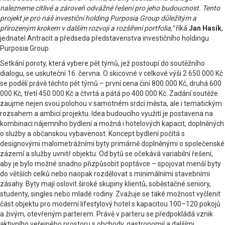
nalezneme citlivé a zároveň odvážné řešení pro jeho budoucnost. Tento
projekt je pro náš investiční holding Purposia Group důležitým a
přirozeným krokem v dalším rozvoji a rozšíření portfolia,“
říká
Jan Hasík
,
jednatel Antracit a předseda představenstva investičního holdingu
Purposia Group.
Setkání poroty, která vybere pět týmů, jež postoupí do soutěžního
dialogu, se uskuteční 16. června. O skicovné v celkové výši 2 650 000 Kč
se podělí právě těchto pět týmů – první cena činí 800 000 Kč, druhá 600
000 Kč, třetí 450 000 Kč a čtvrtá a pátá po 400 000 Kč. Zadání soutěže
zaujme nejen svou polohou v samotném srdci města, ale i tematickým
rozsahem a ambicí projektu. Idea budoucího využití je postavena na
kombinaci nájemního bydlení a možná i hotelových kapacit, doplněných
o služby a občanskou vybavenost. Koncept bydlení počítá s
designovými malometrážními byty primárně doplněnými o společenské
zázemí a služby uvnitř objektu. Od bytů se očekává variabilní řešení,
aby je bylo možné snadno přizpůsobit poptávce – spojovat menší byty
do větších celků nebo naopak rozdělovat s minimálními stavebními
zásahy. Byty mají oslovit široké skupiny klientů, soběstačné seniory,
studenty, singles nebo mladé rodiny. Zvažuje se také možnost vyčlenit
část objektu pro moderní lifestylový hotel s kapacitou 100–120 pokojů
a živým, otevřeným parterem. Právě v parteru se předpokládá vznik
aktivního veřejného prostoru s obchody, gastronomií a dalšími