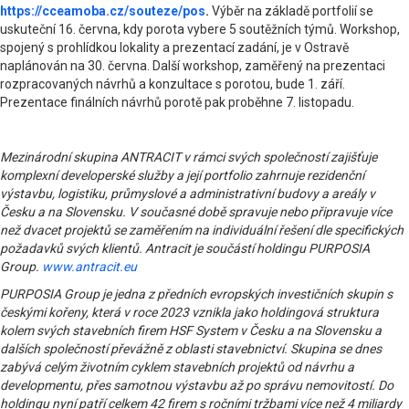
https://cceamoba.cz/souteze/pos
.
Výběr na základě portfolií se
uskuteční 16. června, kdy porota vybere 5 soutěžních týmů. Workshop,
spojený s prohlídkou lokality a prezentací zadání, je v Ostravě
naplánován na 30. června. Další workshop, zaměřený na prezentaci
rozpracovaných návrhů a konzultace s porotou, bude 1. září.
Prezentace finálních návrhů porotě pak proběhne 7. listopadu.
Mezinárodní skupina ANTRACIT v rámci svých společností zajišťuje
komplexní developerské služby a její portfolio zahrnuje rezidenční
výstavbu, logistiku, průmyslové a administrativní budovy a areály v
Česku a na Slovensku. V současné době spravuje nebo připravuje více
než dvacet projektů se zaměřením na individuální řešení dle specifických
požadavků svých klientů. Antracit je součástí holdingu PURPOSIA
Group.
www.antracit.eu
PURPOSIA Group je jedna z předních evropských investičních skupin s
českými kořeny, která v roce 2023 vznikla jako holdingová struktura
kolem svých stavebních firem HSF System v Česku a na Slovensku a
dalších společností převážně z oblasti stavebnictví. Skupina se dnes
zabývá celým životním cyklem stavebních projektů od návrhu a
developmentu, přes samotnou výstavbu až po správu nemovitostí. Do
holdingu nyní patří celkem 42 firem s ročními tržbami více než 4 miliardy