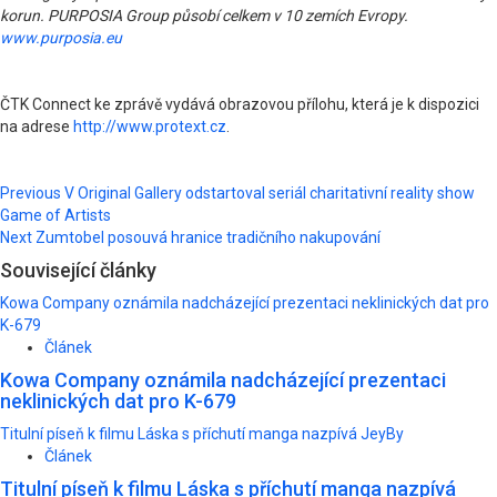
korun. PURPOSIA Group působí celkem v 10 zemích Evropy.
www.purposia.eu
ČTK Connect ke zprávě vydává obrazovou přílohu, která je k dispozici
na adrese
http://www.protext.cz
.
Post
Previous
V Original Gallery odstartoval seriál charitativní reality show
Game of Artists
navigation
Next
Zumtobel posouvá hranice tradičního nakupování
Související články
Kowa Company oznámila nadcházející prezentaci neklinických dat pro
K-679
Článek
Kowa Company oznámila nadcházející prezentaci
neklinických dat pro K-679
Titulní píseň k filmu Láska s příchutí manga nazpívá JeyBy
Článek
Titulní píseň k filmu Láska s příchutí manga nazpívá