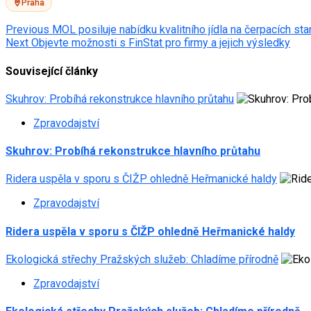
Praha
Post
Previous
MOL posiluje nabídku kvalitního jídla na čerpacích sta
Next
Objevte možnosti s FinStat pro firmy a jejich výsledky
navigation
Související články
Skuhrov: Probíhá rekonstrukce hlavního průtahu
Zpravodajství
Skuhrov: Probíhá rekonstrukce hlavního průtahu
Ridera uspěla v sporu s ČIŽP ohledně Heřmanické haldy
Zpravodajství
Ridera uspěla v sporu s ČIŽP ohledně Heřmanické haldy
Ekologická střechy Pražských služeb: Chladíme přírodně
Zpravodajství