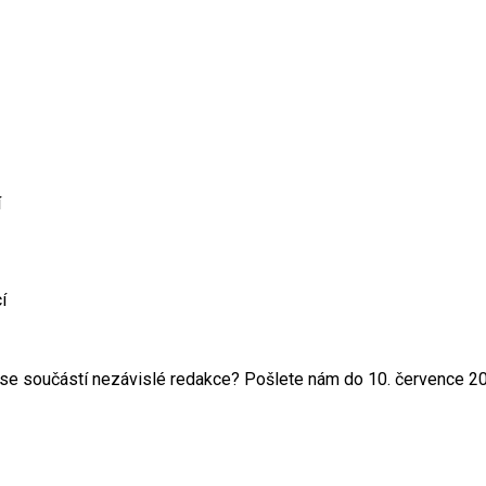
í
í
át se součástí nezávislé redakce? Pošlete nám do 10. července 