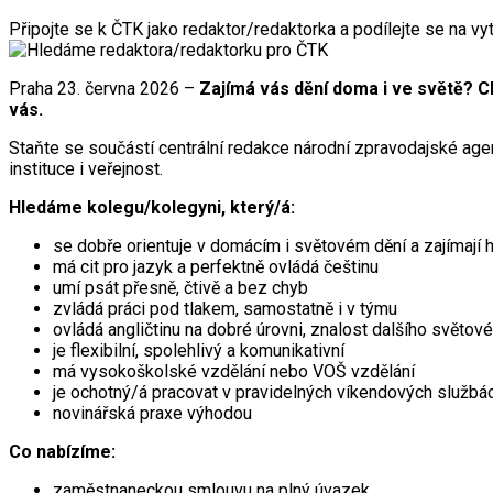
Připojte se k ČTK jako redaktor/redaktorka a podílejte se na vyt
Praha 23. června 2026 –
Zajímá vás dění doma i ve světě? C
vás.
Staňte se součástí centrální redakce národní zpravodajské agen
instituce i veřejnost.
Hledáme kolegu/kolegyni, který/á:
se dobře orientuje v domácím i světovém dění a zajímají h
má cit pro jazyk a perfektně ovládá češtinu
umí psát přesně, čtivě a bez chyb
zvládá práci pod tlakem, samostatně i v týmu
ovládá angličtinu na dobré úrovni, znalost dalšího světov
je flexibilní, spolehlivý a komunikativní
má vysokoškolské vzdělání nebo VOŠ vzdělání
je ochotný/á pracovat v pravidelných víkendových službá
novinářská praxe výhodou
Co nabízíme:
zaměstnaneckou smlouvu na plný úvazek