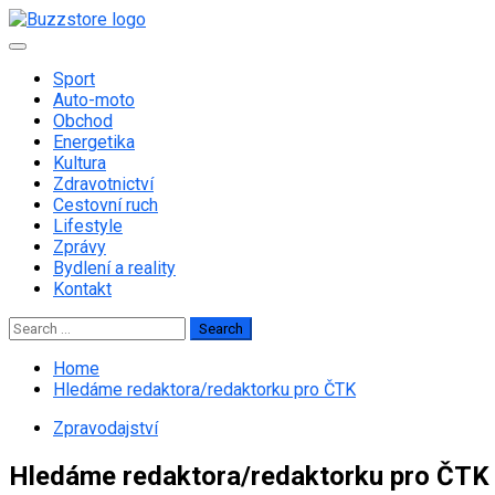
Skip
to
Primary
content
Menu
Sport
Auto-moto
Obchod
Energetika
Kultura
Zdravotnictví
Cestovní ruch
Lifestyle
Zprávy
Bydlení a reality
Kontakt
Search
for:
Home
Hledáme redaktora/redaktorku pro ČTK
Zpravodajství
Hledáme redaktora/redaktorku pro ČTK