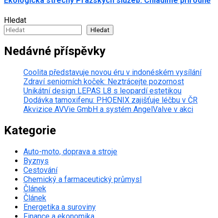
Ekologická střechy Pražských služeb: Chladíme přírodně
Hledat
Hledat
Nedávné příspěvky
Coolita představuje novou éru v indonéském vysílání
Zdraví seniorních koček: Neztrácejte pozornost
Unikátní design LEPAS L8 s leopardí estetikou
Dodávka tamoxifenu: PHOENIX zajišťuje léčbu v ČR
Akvizice AVVie GmbH a systém AngelValve v akci
Kategorie
Auto-moto, doprava a stroje
Byznys
Cestování
Chemický a farmaceutický průmysl
Článek
Článek
Energetika a suroviny
Finance a ekonomika