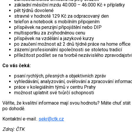
základní měsíční mzdu 40.000 – 46.000 Kč + příplatky
pět týdnů dovolené
stravné v hodnotě 129 Kč za odpracovaný den
telefon a notebook s mobilním připojením
příspěvek na penzijní připojištění nebo DIP
multisportku za zvýhodněnou cenu
příspěvek na vzdělání a jazykové kurzy
po zaučení možnost až 2 dnů týdně práce na home office
zázemí profesionální společnosti se stoletou tradicí
příležitost podílet se na tvorbě nezávislého zpravodajstv
Co vás čeká:
psaní rychlých, přesných a objektivních zpráv
vyhledávání, analyzování, ověřování a zpracování informac
práce v kolegiálním týmů v centru Prahy
možnost uplatnit své tvůrčí schopnosti
Věříte, že kvalitní informace mají svou hodnotu? Máte chuť st
po dohodě.
Kontaktní e-mail:.
sekr@ctk.cz
Zdroj: ČTK