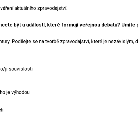
váření aktuálního zpravodajství.
hcete být u událostí, které formují veřejnou debatu? Umíte
tury. Podílejte se na tvorbě zpravodajství, které je nezávislým
o/ji souvislosti
ého je výhodou
ch