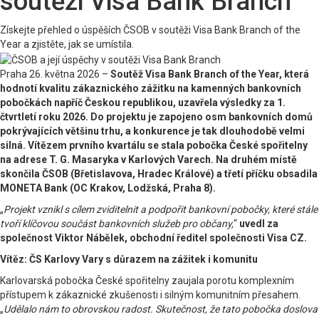
soutěži Visa Bank Branch
Získejte přehled o úspěších ČSOB v soutěži Visa Bank Branch of the
Year a zjistěte, jak se umístila.
Praha 26. května 2026 –
Soutěž Visa Bank Branch of the Year, která
hodnotí kvalitu zákaznického zážitku na kamenných bankovních
pobočkách napříč Českou republikou, uzavřela výsledky za 1.
čtvrtletí roku 2026. Do projektu je zapojeno osm bankovních domů
pokrývajících většinu trhu, a konkurence je tak dlouhodobě velmi
silná. Vítězem prvního kvartálu se stala pobočka České spořitelny
na adrese T. G. Masaryka v Karlových Varech. Na druhém místě
skončila ČSOB (Břetislavova, Hradec Králové) a třetí příčku obsadila
MONETA Bank (OC Krakov, Lodžská, Praha 8).
„
Projekt vznikl s cílem zviditelnit a podpořit bankovní pobočky, které stále
tvoří klíčovou součást bankovních služeb pro občany,
“
uvedl za
společnost Viktor Nábělek, obchodní ředitel společnosti Visa CZ.
Vítěz: ČS Karlovy Vary s důrazem na zážitek i komunitu
Karlovarská pobočka České spořitelny zaujala porotu komplexním
přístupem k zákaznické zkušenosti i silným komunitním přesahem.
„
Udělalo nám to obrovskou radost. Skutečnost, že tato pobočka doslova