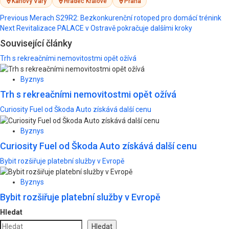
Karlovy Vary
Hradec Králové
Praha
Post
Previous
Merach S29R2: Bezkonkurenční rotoped pro domácí trénink
Next
Revitalizace PALACE v Ostravě pokračuje dalšími kroky
navigation
Související články
Trh s rekreačními nemovitostmi opět ožívá
Byznys
Trh s rekreačními nemovitostmi opět ožívá
Curiosity Fuel od Škoda Auto získává další cenu
Byznys
Curiosity Fuel od Škoda Auto získává další cenu
Bybit rozšiřuje platební služby v Evropě
Byznys
Bybit rozšiřuje platební služby v Evropě
Hledat
Hledat