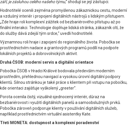
září, je zásluhou celého našeho týmu
,“ shodují se její zástupci.
Hodnotitelé ocenili zejména promyšlenou zákaznickou cestu, moderní
a vzdušný interiér i propojení digitálních nástrojů s lidským přístupem.
„Zde hraje roli komplexní zážitek od bezbariérového přístupu až po
finální interakci. Technologie doplňuje lidská stránka, zákazník cítí, že
do služby dává zdejší tým srdce,“ uvedli hodnotitelé.
Významnou roli hraje i zapojení do regionálního života. Pobočka se
prostřednictvím nadace a grantových programů podílí na podpoře
lokálních projektů a dobrovolnických aktivit.
Druhá ČSOB: moderní servis a digitální orientace
Pobočka ČSOB v Hradci Králové bodovala především moderním
prostředím, přehlednou navigací a vysokou úrovní digitální podpory
klientů. Silnou stránkou je také práce s klientem při vstupu na pobočku,
kde orientaci zajišťuje vyškolený „greeter“.
Porota ocenila čistý, vizuálně sjednocený interiér, důraz na
bezbariérovost i využití digitálních panelů a samoobslužných prvků.
Pobočka zároveň podporuje klienty v používání digitálních služeb,
například prostřednictvím virtuální asistentky Kate.
Třetí MONETA: dostupnost a komplexní poradenství