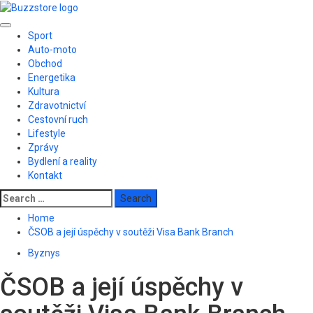
Skip
to
Primary
content
Sport
Menu
Auto-moto
Obchod
Energetika
Kultura
Zdravotnictví
Cestovní ruch
Lifestyle
Zprávy
Bydlení a reality
Kontakt
Search
for:
Home
ČSOB a její úspěchy v soutěži Visa Bank Branch
Byznys
ČSOB a její úspěchy v