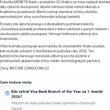
Pobočka MONETA Bank v pražském OC Krakov se mezi nejlepší dostala
díky výborné dostupnosti, dlouhé otevírací době včetně víkendů a
kvalitnímu poradenství. Klienti oceňují zejména rychlou obsluhu
samoobslužné zóny a profesionální přístup bankéřů.
Poradci zde aktivně pracují s individuálními potřebami klientů.
„
Konzultace působila profesionálně a klient odcházel s jasným řešením i
domluveným dalším postupem,“
shrnuje hodnocení odborný tým
hodnotitelů.
Vítěz kvartálu postupuje automaticky do celostátního finále soutěže,
kde se bude ucházet o titul Bankovní pobočka roku 2026. Ten
každoročně stanovuje nezávislá odborná porota složená z
představitelů akademické sféry, médií i technologických partnerů.
Zdroj: INSTORE CONSULTING EU
Často kladené otázky
Kdo vyhrál Visa Bank Branch of the Year za 1. kvartál
2026?
Vítězem se stala pobočka České spořitelny v Karlových
Varech.